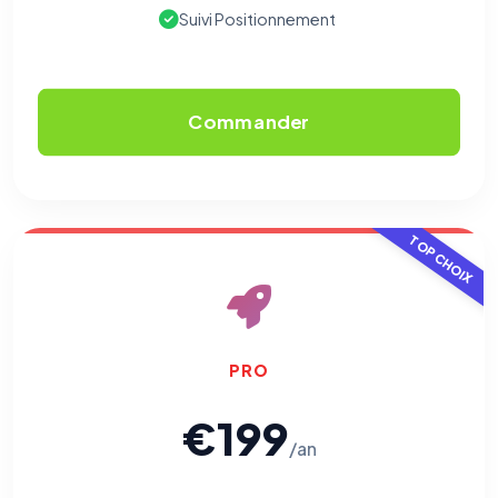
Suivi Positionnement
Commander
TOP CHOIX
PRO
€199
/an