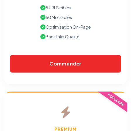
5 URLS cibles
50 Mots-clés
Optimisation On-Page
Backlinks Qualité
Commander
⚙️
POPULAIRE
Cookies essentiels
TOUJOURS ACTIF
Nécessaires au fonctionnement du site : session, sécurité,
mémorisation de vos choix de consentement. Ils ne
peuvent pas être désactivés.
PREMIUM