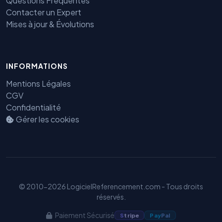
Questions Fréquentes
Contacter un Expert
Mises à jour & Évolutions
INFORMATIONS
Mentions Légales
CGV
Confidentialité
Gérer les cookies
Benjamin — Agent IA SEO &
GEO
© 2010-2026 LogicielReferencement.com - Tous droits
réservés.
Paiement Sécurisé
S
tripe
Pay
Pal