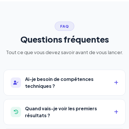
FAQ
Questions fréquentes
Tout ce que vous devez savoir avant de vous lancer.
Ai-je besoin de compétences
techniques ?
Absolument pas. Notre logiciel a été conçu pour
être accessible à
tous les profils
: artisans,
Quand vais-je voir les premiers
commerçants, auto-entrepreneurs, PME ou
résultats ?
agences. Pas de code, pas de configuration
La plupart de nos utilisateurs observent une
complexe — vous renseignez l'adresse de votre