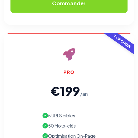
Commander
TOP CHOIX
PRO
€199
/an
5 URLS cibles
50 Mots-clés
Optimisation On-Page