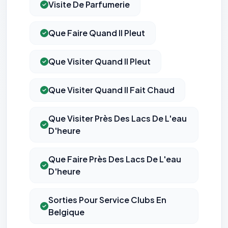
Visite De Parfumerie
Que Faire Quand Il Pleut
⚙️
Que Visiter Quand Il Pleut
Cookies essentiels
TOUJOURS ACTIF
Que Visiter Quand Il Fait Chaud
Nécessaires au fonctionnement du site : session, sécurité,
mémorisation de vos choix de consentement. Ils ne
peuvent pas être désactivés.
Que Visiter Près Des Lacs De L'eau
D'heure
Cookies analytiques
Nous aident à comprendre comment vous utilisez le site
(pages visitées, durée de visite) pour l'améliorer. Données
Que Faire Près Des Lacs De L'eau
anonymisées via Google Analytics.
D'heure
Cookies marketing
Sorties Pour Service Clubs En
Permettent d'afficher des publicités pertinentes et de
mesurer l'efficacité de nos campagnes (Google Ads,
Belgique
Meta/Facebook). Vous pouvez les refuser sans impact sur
votre navigation.