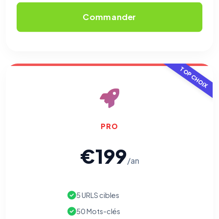
Commander
TOP CHOIX
PRO
€199
/an
5 URLS cibles
50 Mots-clés