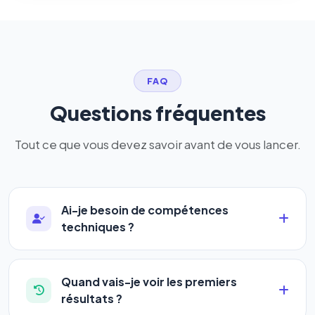
FAQ
Questions fréquentes
Tout ce que vous devez savoir avant de vous lancer.
Ai-je besoin de compétences
techniques ?
Absolument pas. Notre logiciel a été conçu pour
être accessible à
tous les profils
: artisans,
Quand vais-je voir les premiers
commerçants, auto-entrepreneurs, PME ou
résultats ?
agences. Pas de code, pas de configuration