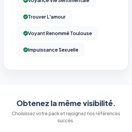
Voyance Vie Sentimentale
Trouver L'amour
Voyant Renommé Toulouse
Impuissance Sexuelle
⚙️
Obtenez la même visibilité.
Cookies essentiels
TOUJOURS ACTIF
Choisissez votre pack et rejoignez nos références
Nécessaires au fonctionnement du site : session, sécurité,
mémorisation de vos choix de consentement. Ils ne
succès.
peuvent pas être désactivés.