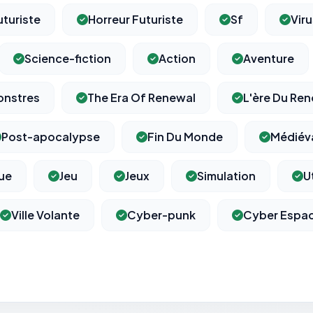
uturiste
Horreur Futuriste
Sf
Viru
Science-fiction
Action
Aventure
⚙️
nstres
The Era Of Renewal
L'ère Du Re
Cookies essentiels
TOUJOURS ACTIF
Post-apocalypse
Fin Du Monde
Médiéva
Nécessaires au fonctionnement du site : session, sécurité,
mémorisation de vos choix de consentement. Ils ne peuvent
pas être désactivés.
ue
Jeu
Jeux
Simulation
U
Ville Volante
Cyber-punk
Cyber Espa
Cookies analytiques
Nous aident à comprendre comment vous utilisez le site
(pages visitées, durée de visite) pour l'améliorer. Données
anonymisées via Google Analytics.
Cookies marketing