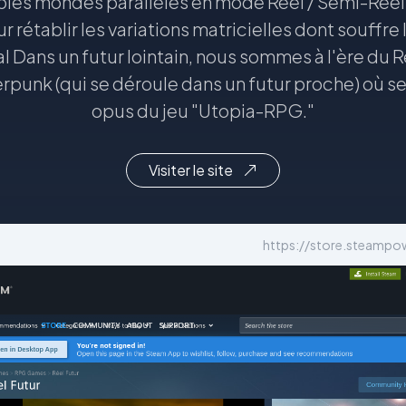
ables mondes parallèles en mode Réel / Semi-Réel 
ur rétablir les variations matricielles dont souffre 
l Dans un futur lointain, nous sommes à l'ère du R
erpunk (qui se déroule dans un futur proche) où s
opus du jeu "Utopia-RPG."
Visiter le site
https://store.steampo