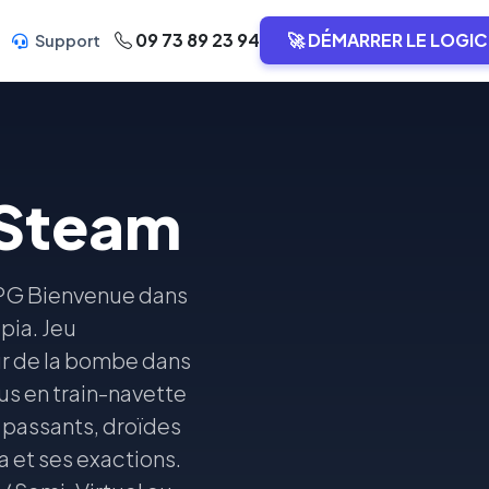
09 73 89 23 94
🚀 DÉMARRER LE LOGIC
Support
 Steam
 RPG Bienvenue dans
pia. Jeu
ur de la bombe dans
us en train-navette
es passants, droïdes
a et ses exactions.