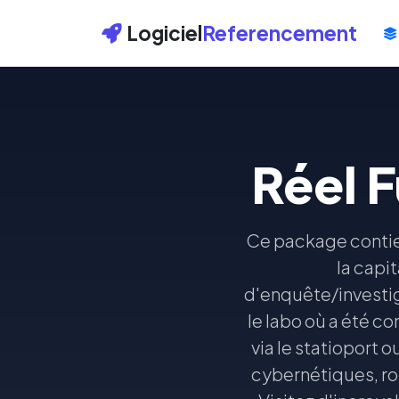
Logiciel
Referencement
Réel 
Ce package contien
la capi
d'enquête/investig
le labo où a été c
via le statioport o
cybernétiques, rob