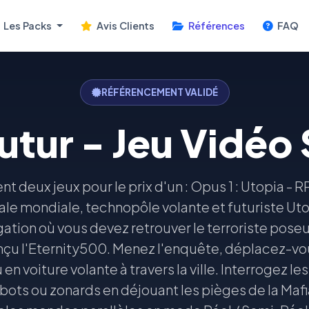
Les Packs
Avis Clients
Références
FAQ
RÉFÉRENCEMENT VALIDÉ
Futur - Jeu Vidéo
t deux jeux pour le prix d'un : Opus 1 : Utopia -
tale mondiale, technopôle volante et futuriste Uto
ation où vous devez retrouver le terroriste pose
onçu l'Eternity500. Menez l'enquête, déplacez-vo
u en voiture volante à travers la ville. Interrogez l
ots ou zonards en déjouant les pièges de la Mafi