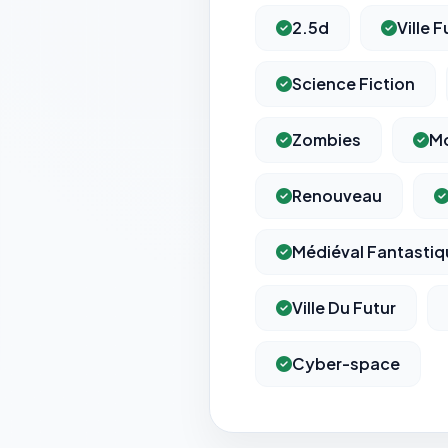
2.5d
Ville F
Science Fiction
Zombies
Mo
Renouveau
Médiéval Fantastiq
Ville Du Futur
Cyber-space