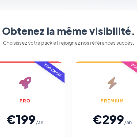
Permettent d'afficher des publicités pertinentes et de
mesurer l'efficacité de nos campagnes (Google Ads,
Meta/Facebook). Vous pouvez les refuser sans impact sur
votre navigation.
Obtenez la même visibilité.
Traceurs des courriels
HORS SITE WEB
Choisissez votre pack et rejoignez nos références succès.
Les e-mails peuvent contenir un pixel d'ouverture et des liens
traçants (Art. 82 loi Informatique et Libertés ; recommandation CNIL
pixels 2026 / FAQ juillet 2026).
Ce suivi n'est pas géré par ce
bandeau cookies
(cadre distinct du site web). Pour vous y
TOP CHOIX
POP
opposer : utilisez le
lien dédié en pied de chaque courriel
(« Pour
vous opposer à ce suivi ») — sans vous désinscrire des envois — ou
écrivez à
contact@logicielreferencement.com
. Détail :
Politique de
confidentialité
(section Traceurs dans les Courriels).
PRO
PREMIUM
€199
€299
/an
/an