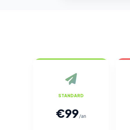
STANDARD
€99
/an