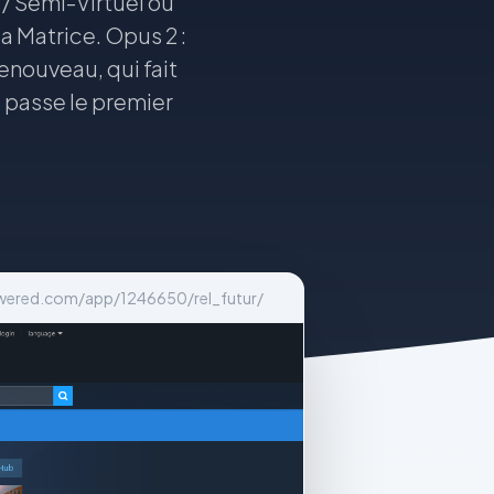
/ Semi-Virtuel ou
la Matrice. Opus 2 :
enouveau, qui fait
e passe le premier
wered.com/app/1246650/rel_futur/