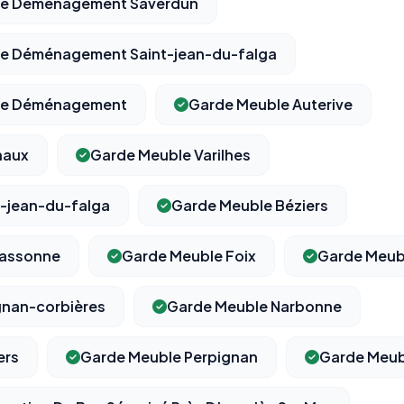
ile Déménagement Saverdun
ile Déménagement Saint-jean-du-falga
ile Déménagement
Garde Meuble Auterive
naux
Garde Meuble Varilhes
t-jean-du-falga
Garde Meuble Béziers
cassonne
Garde Meuble Foix
Garde Meub
gnan-corbières
Garde Meuble Narbonne
ers
Garde Meuble Perpignan
Garde Meub