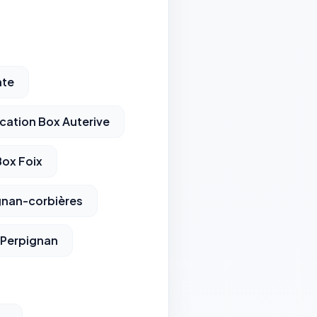
ate
cation Box Auterive
Box Foix
gnan-corbières
 Perpignan