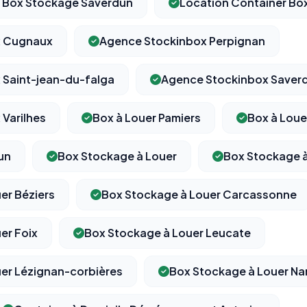
r Box Stockage Saverdun
Location Container Box
x Cugnaux
Agence Stockinbox Perpignan
⚙️
 Saint-jean-du-falga
Agence Stockinbox Saver
Varilhes
Box à Louer Pamiers
Box à Loue
Cookies essentiels
TOUJOURS ACTIF
Nécessaires au fonctionnement du site : session, sécurité,
mémorisation de vos choix de consentement. Ils ne peuvent
un
Box Stockage à Louer
Box Stockage à
pas être désactivés.
er Béziers
Box Stockage à Louer Carcassonne
Cookies analytiques
Nous aident à comprendre comment vous utilisez le site
er Foix
Box Stockage à Louer Leucate
(pages visitées, durée de visite) pour l'améliorer. Données
anonymisées via Google Analytics.
er Lézignan-corbières
Box Stockage à Louer N
Cookies marketing