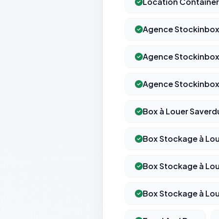
Location Containe
Agence Stockinbo
Agence Stockinbox
Agence Stockinbox 
Box à Louer Saverd
Box Stockage à Lou
Box Stockage à Lou
Box Stockage à Lou