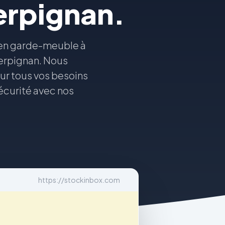
erpignan.
s en garde-meuble à
Perpignan. Nous
our tous vos besoins
écurité avec nos
https://stockinbox.com