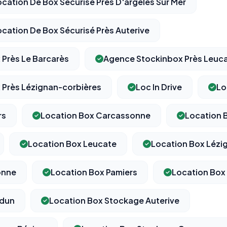
cation De Box Sécurisé Près D'argelès Sur Mer
cation De Box Sécurisé Près Auterive
Près Le Barcarès
Agence Stockinbox Près Leuc
 Près Lézignan-corbières
Loc In Drive
Lo
rs
Location Box Carcassonne
Location 
Location Box Leucate
Location Box Lézi
onne
Location Box Pamiers
Location Box
rdun
Location Box Stockage Auterive