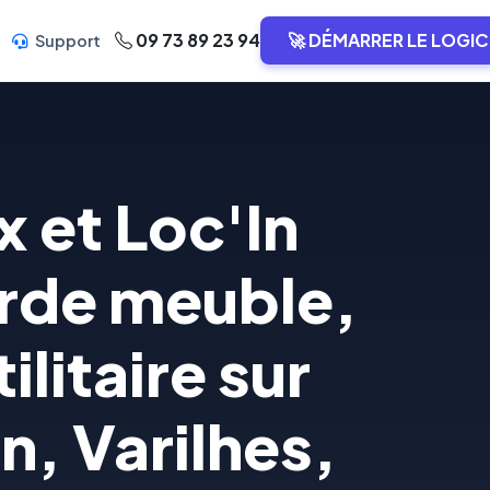
09 73 89 23 94
🚀 DÉMARRER LE LOGIC
Support
 et Loc'In
arde meuble,
litaire sur
, Varilhes,