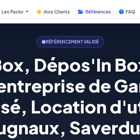
Les Packs
Avis Clients
Références
FAQ
RÉFÉRENCEMENT VALIDÉ
Box, Dépos'In Box
 entreprise de G
sé, Location d'uti
ugnaux, Saverdun