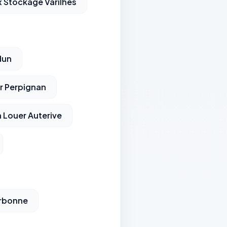
 Stockage Varilhes
dun
r Perpignan
 Louer Auterive
arbonne