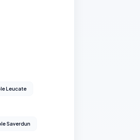
le Leucate
le Saverdun