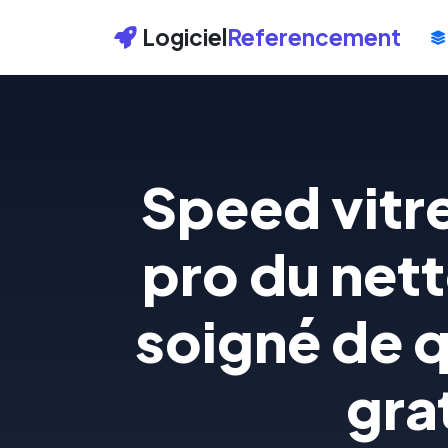
Logiciel
Referencement
Speed vitr
pro du nett
soigné de q
grat