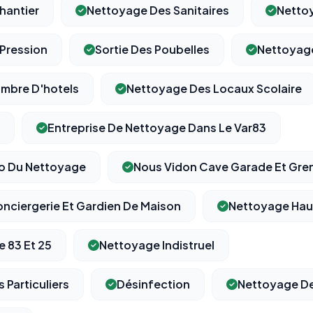
hantier
Nettoyage Des Sanitaires
Netto
Pression
Sortie Des Poubelles
Nettoyag
⚙️
mbre D'hotels
Nettoyage Des Locaux Scolaire
Cookies essentiels
Entreprise De Nettoyage Dans Le Var83
TOUJOURS ACTIF
Nécessaires au fonctionnement du site : session, sécurité,
mémorisation de vos choix de consentement. Ils ne peuvent
pas être désactivés.
o Du Nettoyage
Nous Vidon Cave Garade Et Gren
nciergerie Et Gardien De Maison
Nettoyage Haut
Cookies analytiques
Nous aident à comprendre comment vous utilisez le site
(pages visitées, durée de visite) pour l'améliorer. Données
e 83 Et 25
Nettoyage Indistruel
anonymisées via Google Analytics.
 Particuliers
Désinfection
Nettoyage De
Cookies marketing