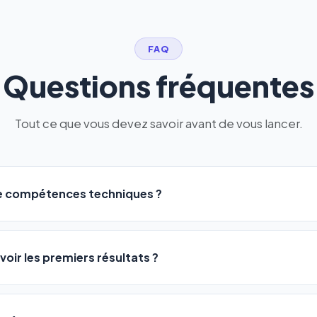
FAQ
Questions fréquentes
Tout ce que vous devez savoir avant de vous lancer.
de compétences techniques ?
logiciel a été conçu pour être accessible à
tous les profils
: a
ME ou agences. Pas de code, pas de configuration complexe —
voir les premiers résultats ?
 décrivez votre activité, et le logiciel gère tout en automatiqu
sateurs observent une amélioration de leur positionnement en
4 
rathon, pas un sprint — mais notre logiciel
accélère considér