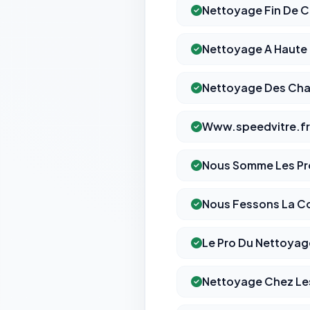
Nettoyage Fin De C
Nettoyage A Haute 
Nettoyage Des Cha
Www.speedvitre.fr
Nous Somme Les Pr
Nous Fessons La Co
Le Pro Du Nettoyag
Nettoyage Chez Les