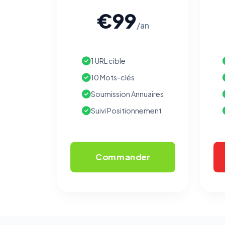
€99
/an
1 URL cible
10 Mots-clés
Soumission Annuaires
Suivi Positionnement
Commander