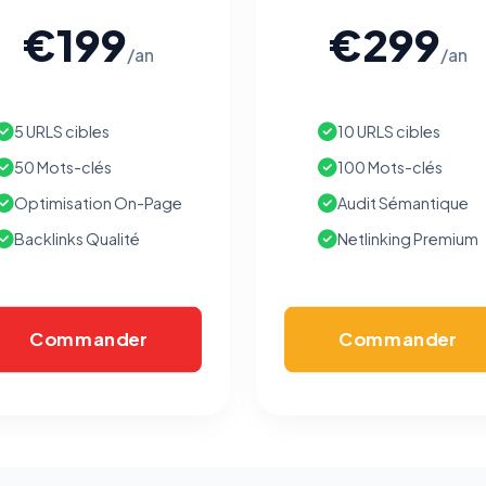
€199
€299
/an
/an
5 URLS cibles
10 URLS cibles
50 Mots-clés
100 Mots-clés
Optimisation On-Page
Audit Sémantique
Backlinks Qualité
Netlinking Premium
Commander
Commander