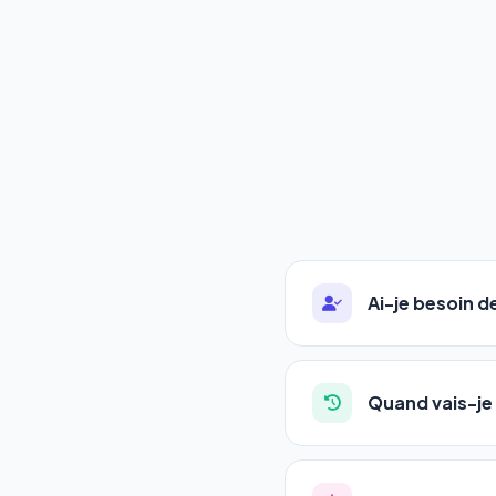
Ai-je besoin 
Absolument pas. Notre 
auto-entrepreneurs, P
Quand vais-je 
l'adresse de votre site,
La plupart de nos utili
référencement est un ma