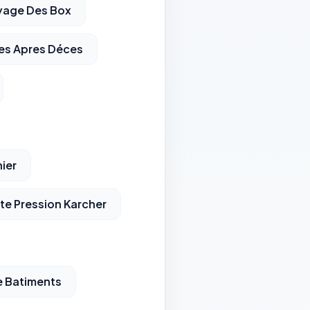
yage Des Box
es Apres Déces
ier
e Pression Karcher
 Batiments