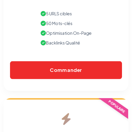
5 URLS cibles
50 Mots-clés
Optimisation On-Page
Backlinks Qualité
Commander
⚙️
POPULAIRE
Cookies essentiels
TOUJOURS ACTIF
Nécessaires au fonctionnement du site : session, sécurité,
mémorisation de vos choix de consentement. Ils ne
peuvent pas être désactivés.