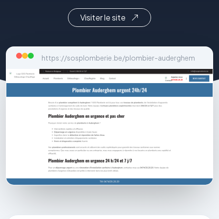
Visiter le site
https://sosplomberie.be/plombier-auderghem