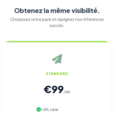
Obtenez la même visibilité.
Choisissez votre pack et rejoignez nos références
succès.
STANDARD
€99
⚙️
/an
Cookies essentiels
TOUJOURS ACTIF
1 URL cible
Nécessaires au fonctionnement du site : session, sécurité,