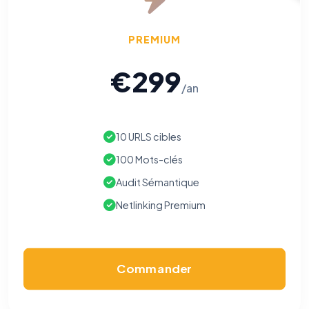
PREMIUM
€299
/an
10 URLS cibles
100 Mots-clés
Audit Sémantique
Netlinking Premium
Commander