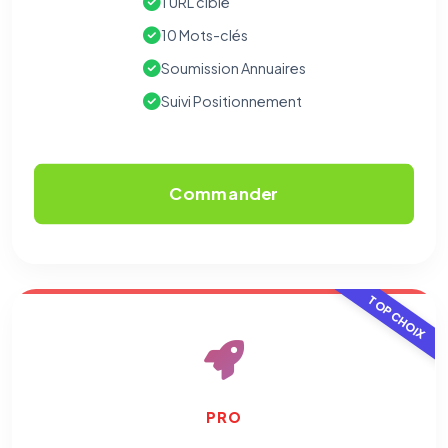
1 URL cible
10 Mots-clés
Soumission Annuaires
Suivi Positionnement
Commander
TOP CHOIX
PRO