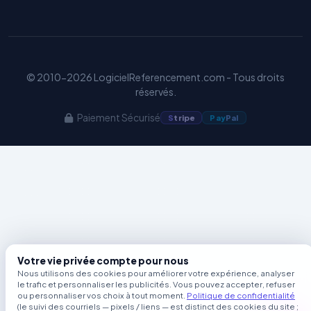
Benjamin — Agent IA SEO &
GEO
© 2010-2026 LogicielReferencement.com - Tous droits
réservés.
Paiement Sécurisé
S
tripe
Pay
Pal
Votre vie privée compte pour nous
Nous utilisons des cookies pour améliorer votre expérience, analyser
le trafic et personnaliser les publicités. Vous pouvez accepter, refuser
ou personnaliser vos choix à tout moment.
Politique de confidentialité
(le suivi des courriels — pixels / liens — est distinct des cookies du site ;