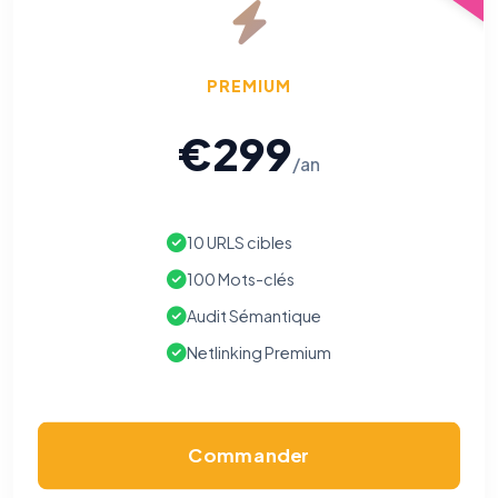
PREMIUM
€299
/an
10 URLS cibles
100 Mots-clés
Audit Sémantique
Netlinking Premium
Commander