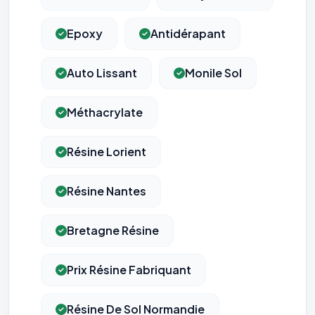
vous opposer à ce suivi ») — sans vous désinscrire des envois — ou
écrivez à
contact@logicielreferencement.com
. Détail :
Politique de
confidentialité
(section Traceurs dans les Courriels).
Epoxy
Antidérapant
Auto Lissant
Monile Sol
Méthacrylate
Résine Lorient
Résine Nantes
Bretagne Résine
Prix Résine Fabriquant
Résine De Sol Normandie