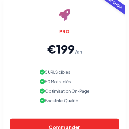
TOP CHOIX
PRO
€199
/an
5 URLS cibles
50 Mots-clés
Optimisation On-Page
Backlinks Qualité
Commander