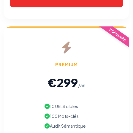
POPULAIRE
PREMIUM
€299
/an
10 URLS cibles
100 Mots-clés
Audit Sémantique