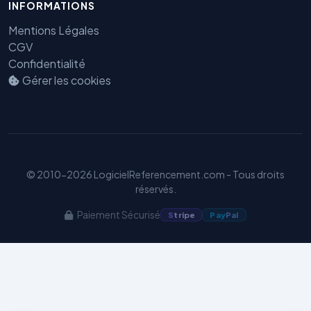
INFORMATIONS
Mentions Légales
CGV
Confidentialité
Gérer les cookies
Benjamin — Agent IA SEO &
GEO
© 2010-2026 LogicielReferencement.com - Tous droits
réservés.
Paiement Sécurisé
S
tripe
Pay
Pal