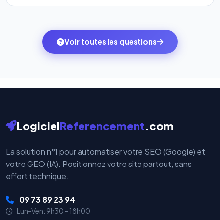
l'onglet
« Migrer votre pack »
pour basculer en
Totalement. Nous utilisons
Stripe
et
PayPal
, deux
quelques clics vers le pack qui correspond à vos
des systèmes de paiement les plus sécurisés au
ambitions du moment — sans perdre vos données ni
monde. Vos données bancaires ne transitent jamais
Voir toutes les questions
votre historique.
par nos serveurs — elles sont gérées directement et
cryptées par ces plateformes certifiées PCI DSS.
Logiciel
Referencement
.com
La solution n°1 pour automatiser votre SEO (Google) et
votre GEO (IA). Positionnez votre site partout, sans
effort technique.
09 73 89 23 94
Lun-Ven: 9h30 - 18h00