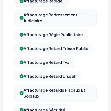
Affacturage Rapide
Affacturage Redressement
Judiciaire
Affacturage Régie Publicitaire
Affacturage Retard Trésor Public
Affacturage Retard Tva
⚙️
Affacturage Retard Urssaf
Cookies essentiels
TOUJOURS ACTIF
Nécessaires au fonctionnement du site : session, sécurité,
mémorisation de vos choix de consentement. Ils ne
Affacturage Retards Fiscaux Et
peuvent pas être désactivés.
Sociaux
Cookies analytiques
Affacturage Sécurité
Nous aident à comprendre comment vous utilisez le site