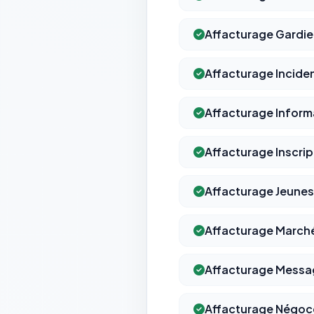
Affacturage Gardie
Affacturage Incide
Affacturage Inform
Affacturage Inscrip
Affacturage Jeunes
Affacturage Marché
Affacturage Messa
Affacturage Négoce