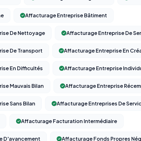
ne
Affacturage Entreprise Bâtiment
rise De Nettoyage
Affacturage Entreprise De Se
⚙️
rise De Transport
Affacturage Entreprise En Cré
Cookies essentiels
TOUJOURS ACTIF
Nécessaires au fonctionnement du site : session, sécurité,
ise En Difficultés
Affacturage Entreprise Individ
mémorisation de vos choix de consentement. Ils ne peuvent
pas être désactivés.
ise Mauvais Bilan
Affacturage Entreprise Réce
Cookies analytiques
ise Sans Bilan
Affacturage Entreprises De Servi
Nous aident à comprendre comment vous utilisez le site
(pages visitées, durée de visite) pour l'améliorer. Données
anonymisées via Google Analytics.
Affacturage Facturation Intermédiaire
Cookies marketing
re D'avancement
Affacturage Fonds Propres Nég