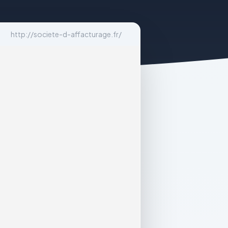
http://societe-d-affacturage.fr/