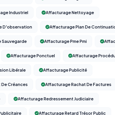
age Industriel
Affacturage Nettoyage
e D'observation
Affacturage Plan De Continuati
e Sauvegarde
Affacturage Pme Pmi
Affa
Affacturage Ponctuel
Affacturage Procédu
sion Libérale
Affacturage Publicité
t De Créances
Affacturage Rachat De Factures
e
Affacturage Redressement Judiciaire
ublicitaire
Affacturage Retard Trésor Public