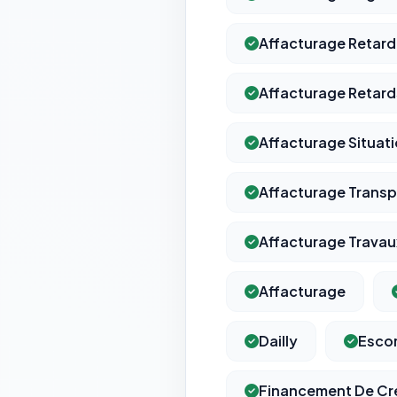
Affacturage Retard
Affacturage Retard
Affacturage Situat
Affacturage Transp
Affacturage Travau
Affacturage
Dailly
Esco
Financement De Cr