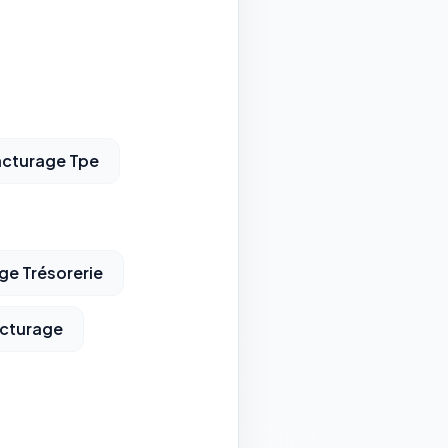
acturage Tpe
ge Trésorerie
acturage