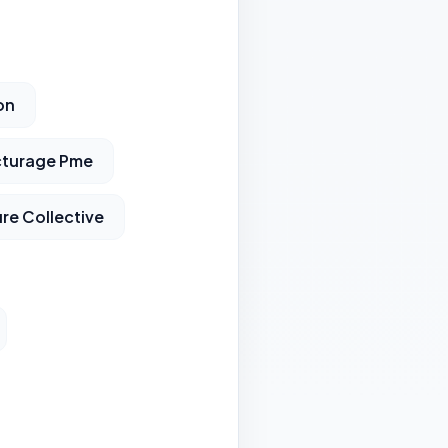
on
cturage Pme
re Collective