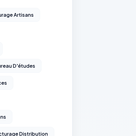
urage Artisans
ureau D'études
ces
ons
cturage Distribution