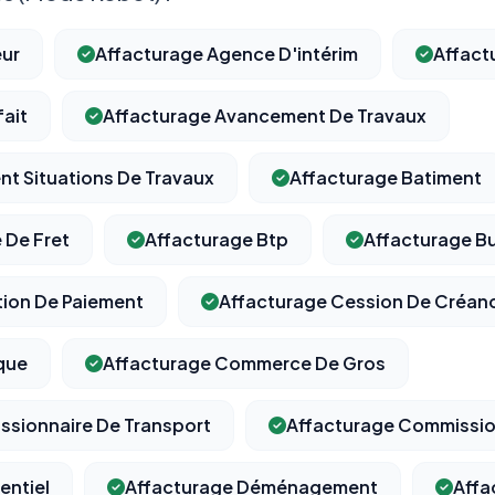
eur
Affacturage Agence D'intérim
Affact
fait
Affacturage Avancement De Travaux
nt Situations De Travaux
Affacturage Batiment
 De Fret
Affacturage Btp
Affacturage B
ion De Paiement
Affacturage Cession De Créan
que
Affacturage Commerce De Gros
ssionnaire De Transport
Affacturage Commissi
entiel
Affacturage Déménagement
Affa