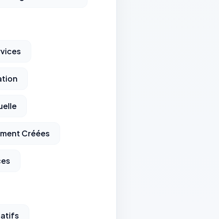
rvices
ation
uelle
mment Créées
ces
atifs