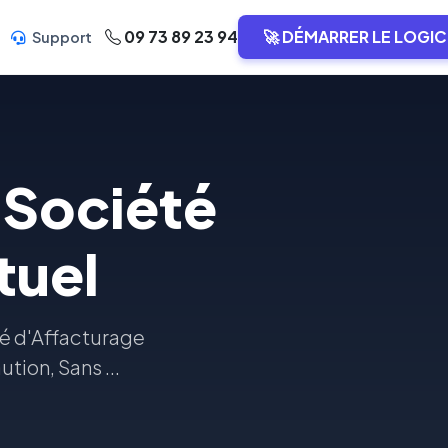
09 73 89 23 94
🚀 DÉMARRER LE LOGIC
Support
 Société
tuel
té d'Affacturage
ion, Sans ...