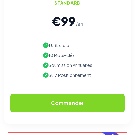
STANDARD
€99
/an
1 URL cible
10 Mots-clés
Soumission Annuaires
Suivi Positionnement
Commander