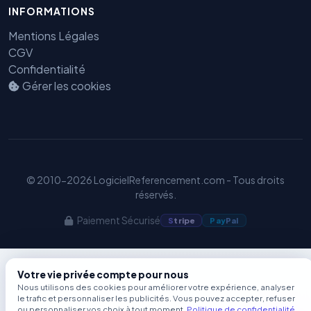
INFORMATIONS
Benjamin — Agent IA SEO &
GEO
Mentions Légales
CGV
Confidentialité
Gérer les cookies
© 2010-2026 LogicielReferencement.com - Tous droits
réservés.
Paiement Sécurisé
S
tripe
Pay
Pal
Votre vie privée compte pour nous
Nous utilisons des cookies pour améliorer votre expérience, analyser
le trafic et personnaliser les publicités. Vous pouvez accepter, refuser
ou personnaliser vos choix à tout moment.
Politique de confidentialité