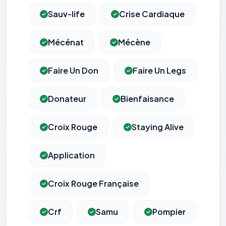
Sauv-life
Crise Cardiaque
Mécénat
Mécène
Faire Un Don
Faire Un Legs
Donateur
Bienfaisance
Croix Rouge
Staying Alive
Application
Croix Rouge Française
Crf
Samu
Pompier