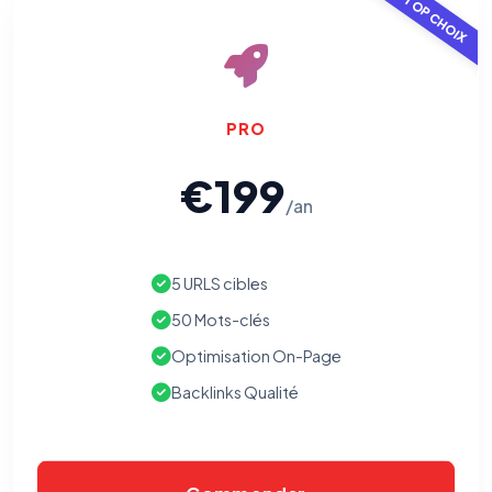
TOP CHOIX
PRO
€199
/an
⚙️
5 URLS cibles
Cookies essentiels
TOUJOURS ACTIF
Nécessaires au fonctionnement du site : session, sécurité,
50 Mots-clés
mémorisation de vos choix de consentement. Ils ne
peuvent pas être désactivés.
Optimisation On-Page
Backlinks Qualité
Cookies analytiques
Nous aident à comprendre comment vous utilisez le site
(pages visitées, durée de visite) pour l'améliorer. Données
anonymisées via Google Analytics.