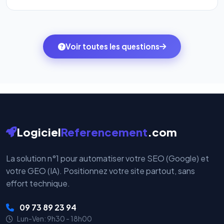
l'onglet
« Migrer votre pack »
pour basculer en
Totalement. Nous utilisons
Stripe
et
PayPal
, deux
quelques clics vers le pack qui correspond à vos
des systèmes de paiement les plus sécurisés au
ambitions du moment — sans perdre vos données ni
monde. Vos données bancaires ne transitent jamais
Voir toutes les questions
votre historique.
par nos serveurs — elles sont gérées directement et
cryptées par ces plateformes certifiées PCI DSS.
Logiciel
Referencement
.com
La solution n°1 pour automatiser votre SEO (Google) et
votre GEO (IA). Positionnez votre site partout, sans
effort technique.
09 73 89 23 94
Lun-Ven: 9h30 - 18h00