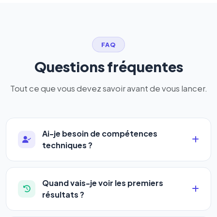
FAQ
Questions fréquentes
Tout ce que vous devez savoir avant de vous lancer.
Ai-je besoin de compétences
techniques ?
Absolument pas. Notre logiciel a été conçu pour
être accessible à
tous les profils
: artisans,
Quand vais-je voir les premiers
commerçants, auto-entrepreneurs, PME ou
résultats ?
agences. Pas de code, pas de configuration
La plupart de nos utilisateurs observent une