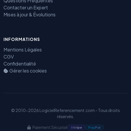
Questions Fréquentes
Contacter un Expert
Mises à jour & Évolutions
INFORMATIONS
Benjamin — Agent IA SEO &
Mentions Légales
GEO
CGV
Confidentialité
Gérer les cookies
© 2010-2026 LogicielReferencement.com - Tous droits
réservés.
Paiement Sécurisé
S
tripe
Pay
Pal