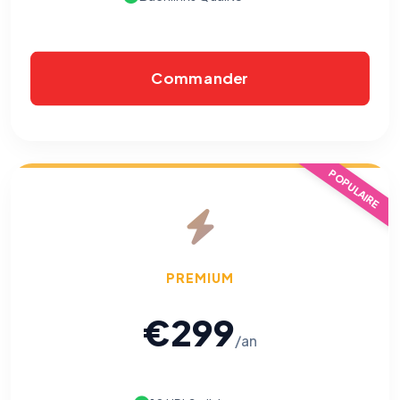
Commander
POPULAIRE
⚙️
Cookies essentiels
TOUJOURS ACTIF
PREMIUM
Nécessaires au fonctionnement du site : session, sécurité,
mémorisation de vos choix de consentement. Ils ne
peuvent pas être désactivés.
€299
/an
Cookies analytiques
Nous aident à comprendre comment vous utilisez le site
(pages visitées, durée de visite) pour l'améliorer. Données