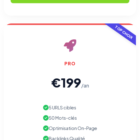
TOP CHOIX
PRO
€199
/an
5 URLS cibles
50 Mots-clés
Optimisation On-Page
Backlinks Qualité