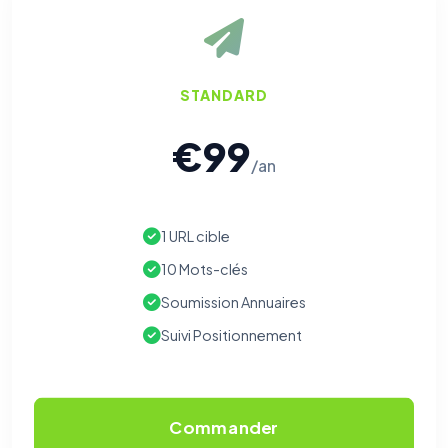
STANDARD
€99
/an
1 URL cible
10 Mots-clés
Soumission Annuaires
Suivi Positionnement
Commander