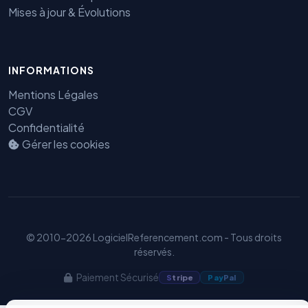
Mises à jour & Évolutions
Benjamin — Agent IA SEO &
INFORMATIONS
GEO
Mentions Légales
CGV
Confidentialité
Gérer les cookies
© 2010-2026 LogicielReferencement.com - Tous droits
réservés.
Paiement Sécurisé
S
tripe
Pay
Pal