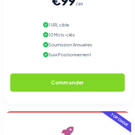
€99
/an
1 URL cible
10 Mots-clés
Soumission Annuaires
Suivi Positionnement
Commander
TOP CHOIX