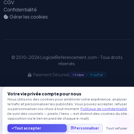
CGV
Confidentialité
Gérer les cookies
© 2010-2026 LogicielReferencement.com - Tous droits
réservés.
Paiement Sécurisé
S
tripe
Pay
Pal
Votre vie privée compte pour nous
Nous utilisons des cookies pour améliorer votre expérience, analyser
le trafic et personnaliser les publicités. Vous pouvez accepter, refuser
ou personnaliser vos choix à tout moment.
Politique de confidentialité
(le suivi des courriels — pixels / liens — est distinct des cookies du site ;
opposition via le lien en pied de chaque e-mail).
Tout accepter
Personnaliser
Tout refuser