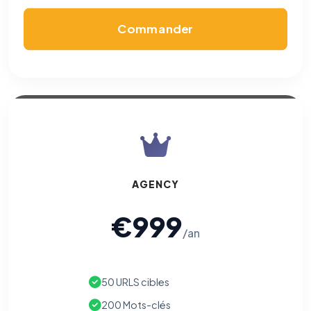
confidentialité
(section Traceurs dans les Courriels).
Commander
AGENCY
€999
/an
50 URLS cibles
200 Mots-clés