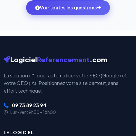
ambitions du moment — sans perdre vos données ni
monde. Vos données bancaires ne transitent jamais
Voir toutes les questions
votre historique.
par nos serveurs — elles sont gérées directement et
cryptées par ces plateformes certifiées PCI DSS.
Logiciel
Referencement
.com
La solution n°1 pour automatiser votre SEO (Google) et
votre GEO (IA). Positionnez votre site partout, sans
effort technique.
09 73 89 23 94
Lun-Ven: 9h30 - 18h00
LE LOGICIEL