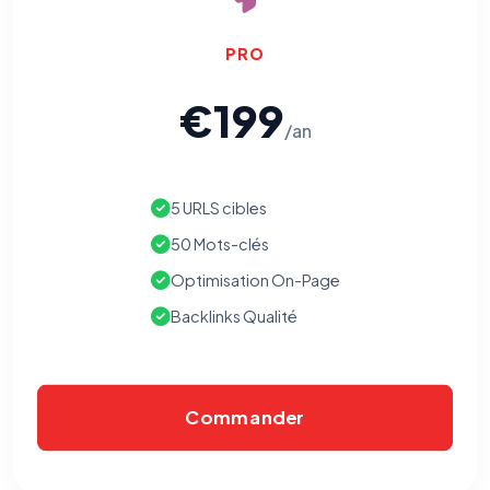
PRO
€199
/an
5 URLS cibles
50 Mots-clés
Optimisation On-Page
Backlinks Qualité
Commander
⚙️