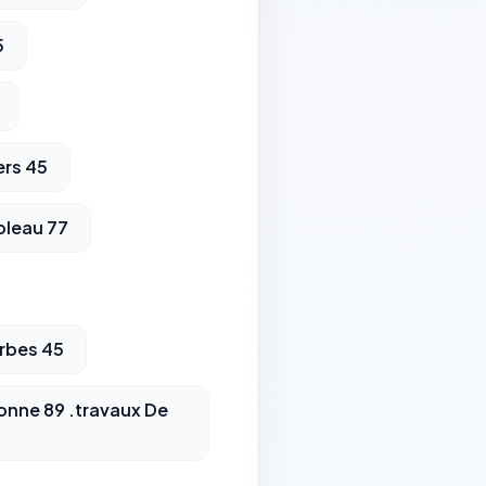
5
ers 45
bleau 77
rbes 45
onne 89 .travaux De