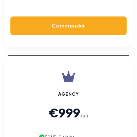
Commander
AGENCY
€999
/an