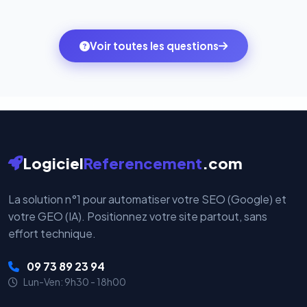
Totalement. Nous utilisons
Stripe
et
PayPal
, deux
quelques clics vers le pack qui correspond à vos
des systèmes de paiement les plus sécurisés au
ambitions du moment — sans perdre vos données ni
monde. Vos données bancaires ne transitent jamais
Voir toutes les questions
votre historique.
par nos serveurs — elles sont gérées directement et
cryptées par ces plateformes certifiées PCI DSS.
Logiciel
Referencement
.com
La solution n°1 pour automatiser votre SEO (Google) et
votre GEO (IA). Positionnez votre site partout, sans
effort technique.
09 73 89 23 94
Lun-Ven: 9h30 - 18h00