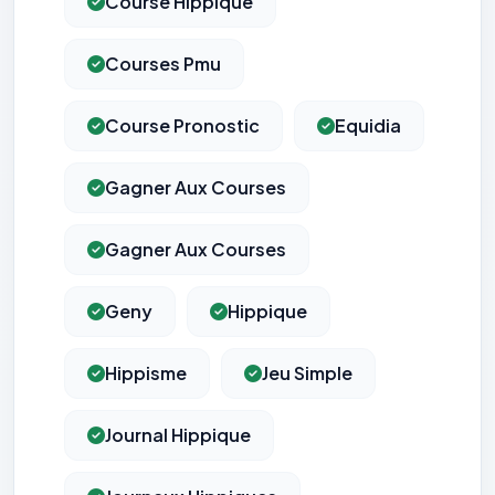
Course Hippique
Courses Pmu
Course Pronostic
Equidia
Gagner Aux Courses
Gagner Aux Courses
Geny
Hippique
Hippisme
Jeu Simple
Journal Hippique