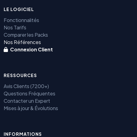
LE LOGICIEL
Fonctionnalités
Nos Tarifs
Comparer les Packs
Nos Références
Connexion Client
RESSOURCES
Avis Clients (7200+)
Questions Fréquentes
Contacter un Expert
Mises à jour & Évolutions
INFORMATIONS