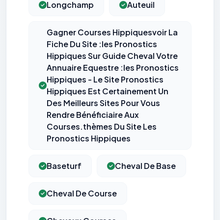
Longchamp
Auteuil
Gagner Courses Hippiquesvoir La
Fiche Du Site :les Pronostics
Hippiques Sur Guide Cheval Votre
Annuaire Equestre :les Pronostics
Hippiques - Le Site Pronostics
Hippiques Est Certainement Un
Des Meilleurs Sites Pour Vous
Rendre Bénéficiaire Aux
Courses.thèmes Du Site Les
Pronostics Hippiques
Baseturf
Cheval De Base
Cheval De Course