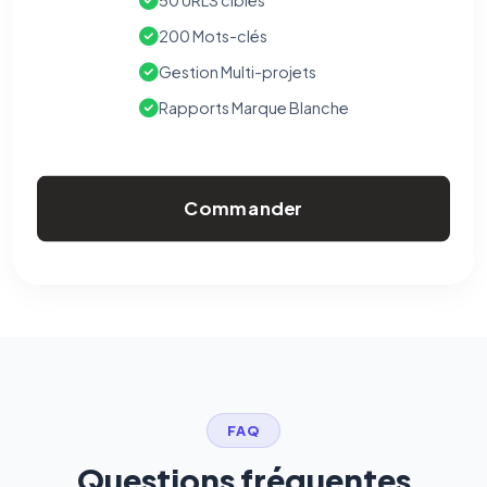
50 URLS cibles
200 Mots-clés
Gestion Multi-projets
Rapports Marque Blanche
Commander
FAQ
Questions fréquentes