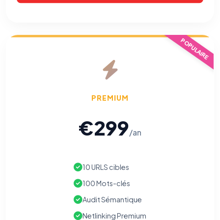
POPULAIRE
PREMIUM
€299
/an
10 URLS cibles
100 Mots-clés
Audit Sémantique
Netlinking Premium