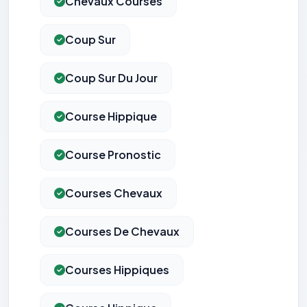
Chevaux Courses
Coup Sur
Coup Sur Du Jour
Course Hippique
Course Pronostic
Courses Chevaux
Courses De Chevaux
Courses Hippiques