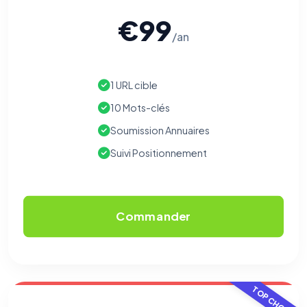
€99
/an
1 URL cible
10 Mots-clés
Soumission Annuaires
Suivi Positionnement
Commander
TOP CHOIX