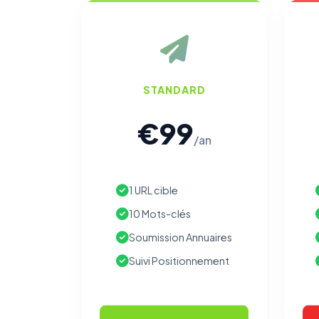
STANDARD
€99
/an
1 URL cible
10 Mots-clés
Soumission Annuaires
Suivi Positionnement