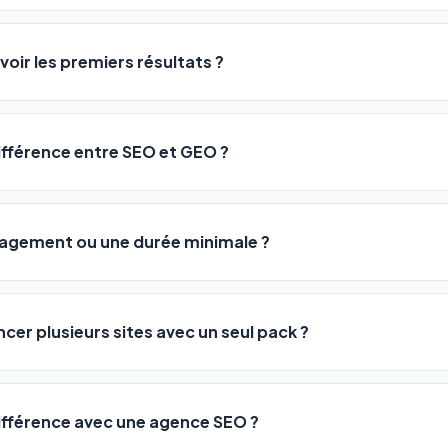
logiciel a été conçu pour être accessible à
tous les profils
: a
ME ou agences. Pas de code, pas de configuration complexe —
voir les premiers résultats ?
 décrivez votre activité, et le logiciel gère tout en automatiqu
sateurs observent une amélioration de leur positionnement en
4 
rathon, pas un sprint — mais notre logiciel
accélère considér
différence entre SEO et GEO ?
isant les actions SEO et GEO 24h/24. Vous suivez l'évolution 
Optimization) vous positionne sur les moteurs classiques : Goo
 Optimization) va plus loin : il fait en sorte que les IA généra
ngagement ou une durée minimale ?
us citent comme référence dans leurs réponses. Notre logiciel e
 automatiquement.
ous nos packs sont résiliables à tout moment, directement depu
ontactant par téléphone (09 73 89 23 94) ou via le support en li
ncer plusieurs sites avec un seul pack ?
re liberté est totale.
e un nombre de sites différent :
différence avec une agence SEO ?