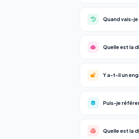
Absolument pas. Notre 
auto-entrepreneurs, P
Quand vais-je 
l'adresse de votre site,
La plupart de nos utili
référencement est un ma
Quelle est la 
progression
en automat
votre tableau de bord.
Le
SEO
(Search Engine 
GEO
(Generative Engine
Y a-t-il un e
Gemini et Perplexity
vo
deux simultanément et
Aucun engagement.
T
en un clic, ou en nous c
Puis-je référe
pas de frais cachés. Vot
Oui ! Chaque pack couvr
Quelle est la 
•
Standard
→ 1 URL