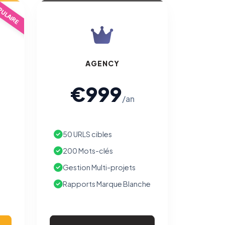
ULAIRE
AGENCY
€999
/an
50 URLS cibles
200 Mots-clés
Gestion Multi-projets
Rapports Marque Blanche