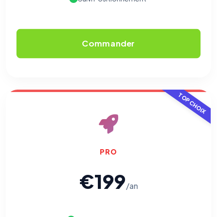
Traceurs des courriels
HORS SITE WEB
Les e-mails peuvent contenir un pixel d'ouverture et des liens
traçants (Art. 82 loi Informatique et Libertés ; recommandation CNIL
Commander
pixels 2026 / FAQ juillet 2026).
Ce suivi n'est pas géré par ce
bandeau cookies
(cadre distinct du site web). Pour vous y
opposer : utilisez le
lien dédié en pied de chaque courriel
(« Pour
vous opposer à ce suivi ») — sans vous désinscrire des envois — ou
écrivez à
contact@logicielreferencement.com
. Détail :
Politique de
confidentialité
(section Traceurs dans les Courriels).
TOP CHOIX
PRO
€199
/an