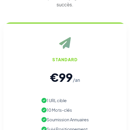
succès.
⚙️
Cookies essentiels
TOUJOURS ACTIF
Nécessaires au fonctionnement du site : session, sécurité,
mémorisation de vos choix de consentement. Ils ne
STANDARD
peuvent pas être désactivés.
€99
Cookies analytiques
/an
Nous aident à comprendre comment vous utilisez le site
(pages visitées, durée de visite) pour l'améliorer. Données
anonymisées via Google Analytics.
1 URL cible
Cookies marketing
10 Mots-clés
Permettent d'afficher des publicités pertinentes et de
mesurer l'efficacité de nos campagnes (Google Ads,
Soumission Annuaires
Meta/Facebook). Vous pouvez les refuser sans impact sur
votre navigation.
Suivi Positionnement