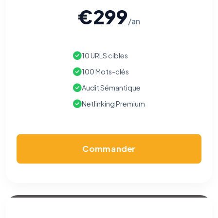
€299
/an
10 URLS cibles
100 Mots-clés
Audit Sémantique
Netlinking Premium
Commander