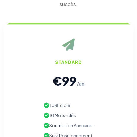
succès.
STANDARD
€99
/an
1 URL cible
10 Mots-clés
Soumission Annuaires
Suivi Positionnement