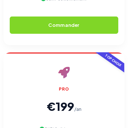
Commander
TOP CHOIX
PRO
€199
/an