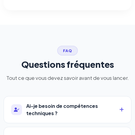
FAQ
Questions fréquentes
Tout ce que vous devez savoir avant de vous lancer.
Ai-je besoin de compétences
techniques ?
Absolument pas. Notre logiciel a été conçu pour
être accessible à
tous les profils
: artisans,