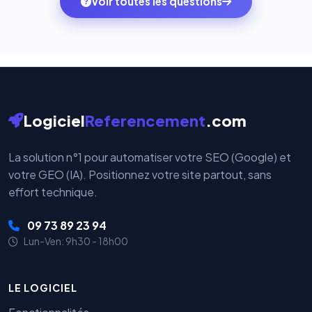
Voir toutes les questions
votre historique.
par nos serveurs — elles sont gérées directement et
cryptées par ces plateformes certifiées PCI DSS.
Logiciel
Referencement
.com
La solution n°1 pour automatiser votre SEO (Google) et
votre GEO (IA). Positionnez votre site partout, sans
effort technique.
09 73 89 23 94
Lun-Ven: 9h30 - 18h00
LE LOGICIEL