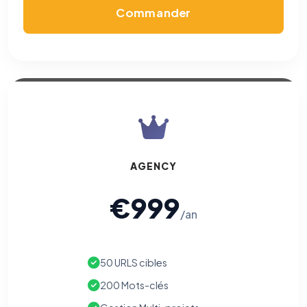
Commander
AGENCY
€999
/an
50 URLS cibles
200 Mots-clés