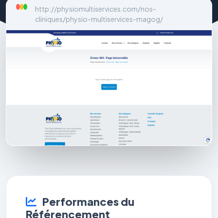
http://physiomultiservices.com/nos-
cliniques/physio-multiservices-magog/
Performances du
Référencement