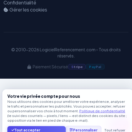
Confidentialité
Gérer les cookies
© 2010-2026 LogicielReferencement.com - Tous droits
réservés.
Paiement Sécurisé
S
tripe
Pay
Pal
Votre vie privée compte pour nous
Nous utilisons des cookies pour améliorer votre expérience, analyser
le trafic et personnaliser les publicités. Vous pouvez accepter, refuser
ou personnaliser vos choix à tout moment.
Politique de confidentialité
(le suivi des courriels — pixels / liens — est distinct des cookies du site ;
opposition via le lien en pied de chaque e-mail).
Tout accepter
Personnaliser
Tout refuser