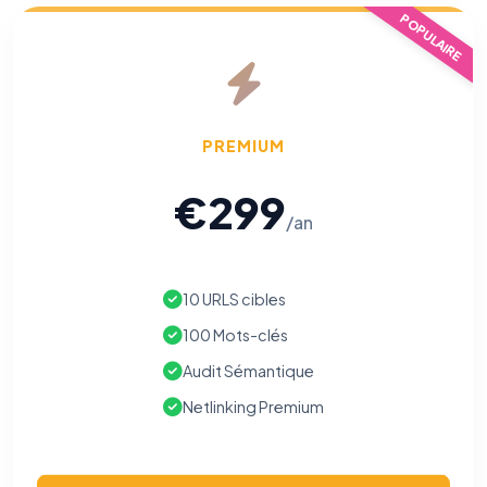
POPULAIRE
PREMIUM
€299
/an
10 URLS cibles
100 Mots-clés
Audit Sémantique
Netlinking Premium