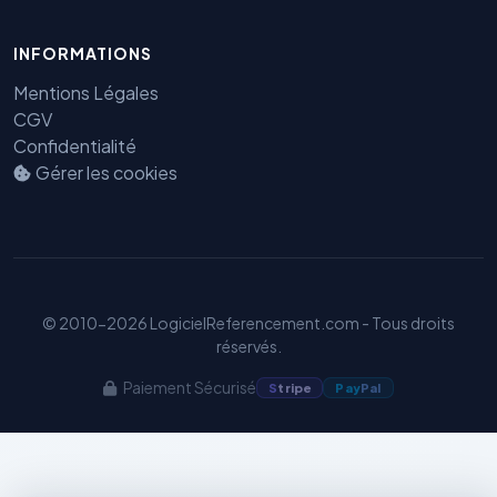
INFORMATIONS
Mentions Légales
Benjamin — Agent IA SEO &
CGV
GEO
Confidentialité
Gérer les cookies
© 2010-2026 LogicielReferencement.com - Tous droits
réservés.
Paiement Sécurisé
S
tripe
Pay
Pal