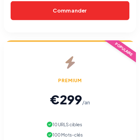
Commander
POPULAIRE
PREMIUM
€299
/an
10 URLS cibles
100 Mots-clés