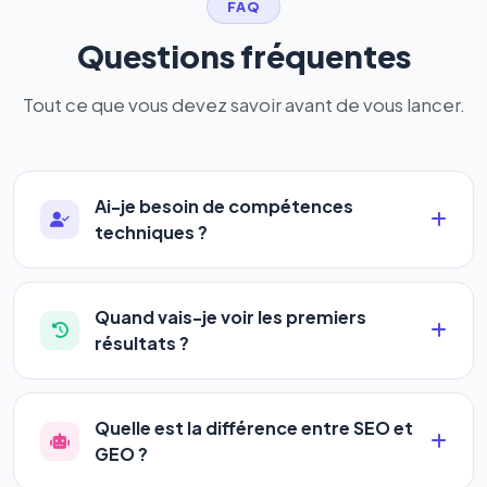
FAQ
Questions fréquentes
Tout ce que vous devez savoir avant de vous lancer.
Ai-je besoin de compétences
techniques ?
Absolument pas. Notre logiciel a été conçu pour
être accessible à
tous les profils
: artisans,
Quand vais-je voir les premiers
commerçants, auto-entrepreneurs, PME ou
résultats ?
agences. Pas de code, pas de configuration
La plupart de nos utilisateurs observent une
complexe — vous renseignez l'adresse de votre
amélioration de leur positionnement en
4 à 6
site, décrivez votre activité, et le logiciel gère tout
Quelle est la différence entre SEO et
semaines
. Le référencement est un marathon, pas
en automatique 24h/24.
GEO ?
un sprint — mais notre logiciel
accélère