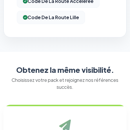
Code De La Route Acceleree
Code De La Route Lille
Obtenez la même visibilité.
⚙️
Choisissez votre pack et rejoignez nos références
succès.
Cookies essentiels
TOUJOURS ACTIF
Nécessaires au fonctionnement du site : session, sécurité,
mémorisation de vos choix de consentement. Ils ne
peuvent pas être désactivés.
Cookies analytiques
Nous aident à comprendre comment vous utilisez le site
(pages visitées, durée de visite) pour l'améliorer. Données