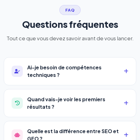
FAQ
Questions fréquentes
Tout ce que vous devez savoir avant de vous lancer.
Ai-je besoin de compétences
techniques ?
Absolument pas. Notre logiciel a été conçu pour
être accessible à
tous les profils
: artisans,
Quand vais-je voir les premiers
commerçants, auto-entrepreneurs, PME ou
résultats ?
agences. Pas de code, pas de configuration
La plupart de nos utilisateurs observent une
complexe — vous renseignez l'adresse de votre
amélioration de leur positionnement en
4 à 6
site, décrivez votre activité, et le logiciel gère tout
Quelle est la différence entre SEO et
semaines
. Le référencement est un marathon, pas
en automatique 24h/24.
GEO ?