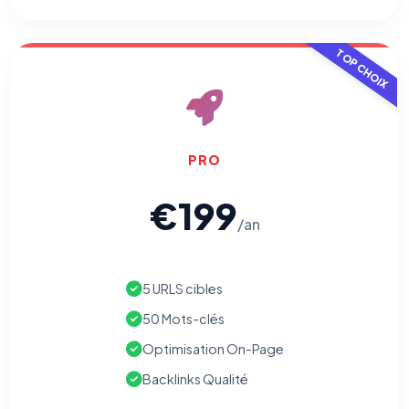
TOP CHOIX
PRO
€199
/an
5 URLS cibles
50 Mots-clés
Optimisation On-Page
Backlinks Qualité