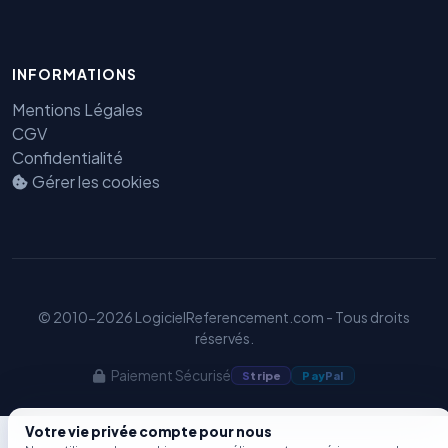
Benjamin — Agent IA SEO &
INFORMATIONS
GEO
Mentions Légales
CGV
Confidentialité
Gérer les cookies
© 2010-2026 LogicielReferencement.com - Tous droits
réservés.
Paiement Sécurisé
S
tripe
Pay
Pal
Votre vie privée compte pour nous