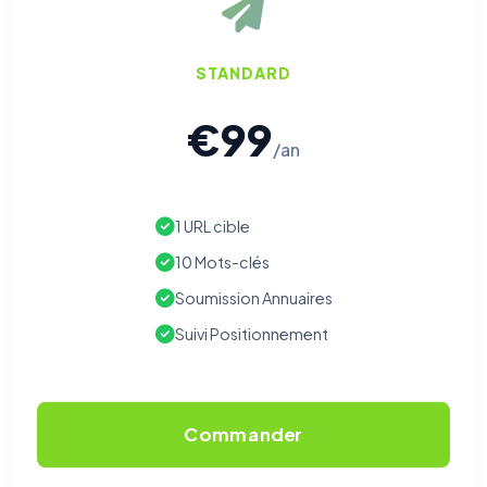
STANDARD
€99
/an
1 URL cible
10 Mots-clés
Soumission Annuaires
Suivi Positionnement
Commander