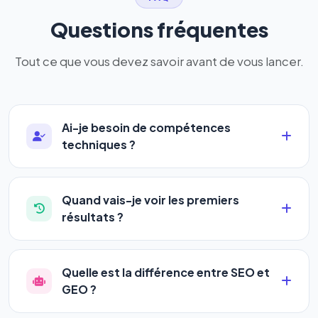
Questions fréquentes
Tout ce que vous devez savoir avant de vous lancer.
Ai-je besoin de compétences
techniques ?
Absolument pas. Notre logiciel a été conçu pour
être accessible à
tous les profils
: artisans,
Quand vais-je voir les premiers
commerçants, auto-entrepreneurs, PME ou
résultats ?
agences. Pas de code, pas de configuration
La plupart de nos utilisateurs observent une
complexe — vous renseignez l'adresse de votre
amélioration de leur positionnement en
4 à 6
site, décrivez votre activité, et le logiciel gère tout
Quelle est la différence entre SEO et
semaines
. Le référencement est un marathon, pas
en automatique 24h/24.
GEO ?
un sprint — mais notre logiciel
accélère