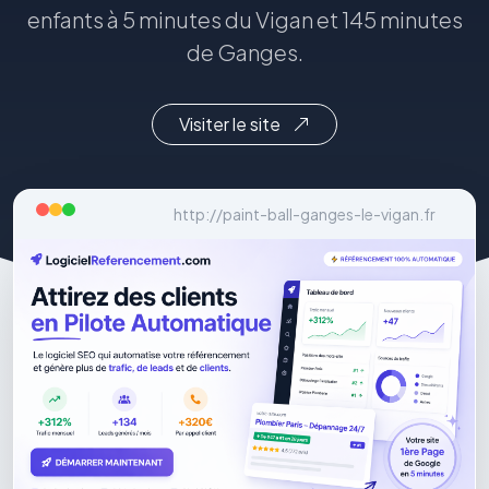
enfants à 5 minutes du Vigan et 145 minutes
de Ganges.
Visiter le site
http://paint-ball-ganges-le-vigan.fr