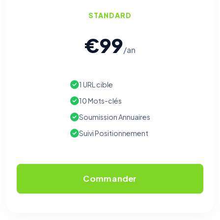
STANDARD
€99
/an
1 URL cible
10 Mots-clés
Soumission Annuaires
Suivi Positionnement
Commander