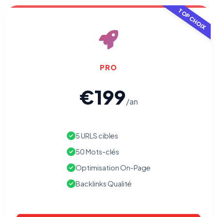
TOP CHOIX
PRO
€199
/an
5 URLS cibles
50 Mots-clés
Optimisation On-Page
Backlinks Qualité
⚙️