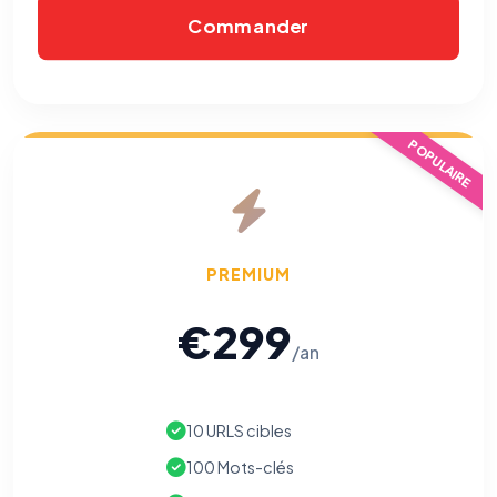
Commander
Cookies essentiels
TOUJOURS ACTIF
Nécessaires au fonctionnement du site : session, sécurité,
mémorisation de vos choix de consentement. Ils ne
peuvent pas être désactivés.
POPULAIRE
Cookies analytiques
Nous aident à comprendre comment vous utilisez le site
(pages visitées, durée de visite) pour l'améliorer. Données
anonymisées via Google Analytics.
PREMIUM
Cookies marketing
Permettent d'afficher des publicités pertinentes et de
€299
mesurer l'efficacité de nos campagnes (Google Ads,
Meta/Facebook). Vous pouvez les refuser sans impact sur
/an
votre navigation.
Traceurs des courriels
HORS SITE WEB
10 URLS cibles
Les e-mails peuvent contenir un pixel d'ouverture et des liens
traçants (Art. 82 loi Informatique et Libertés ; recommandation CNIL
100 Mots-clés
pixels 2026 / FAQ juillet 2026).
Ce suivi n'est pas géré par ce
bandeau cookies
(cadre distinct du site web). Pour vous y