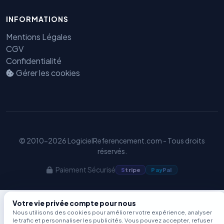
Benjamin — Agent IA SEO &
INFORMATIONS
GEO
Mentions Légales
CGV
Confidentialité
Gérer les cookies
© 2010-2026 LogicielReferencement.com - Tous droits
réservés.
Paiement Sécurisé
S
tripe
Pay
Pal
Votre vie privée compte pour nous
Nous utilisons des cookies pour améliorer votre expérience, analyser
le trafic et personnaliser les publicités. Vous pouvez accepter, refuser