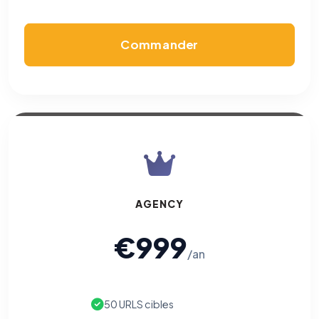
écrivez à
contact@logicielreferencement.com
. Détail :
Politique de
confidentialité
(section Traceurs dans les Courriels).
Commander
AGENCY
€999
/an
50 URLS cibles