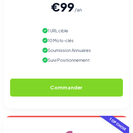
€99
/an
1 URL cible
10 Mots-clés
Soumission Annuaires
Suivi Positionnement
Commander
TOP CHOIX