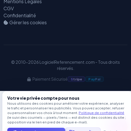
Mentions Légales
CGV
Confidentialité
Gérer les cookies
© 2010-2026 LogicielReferencement.com - Tous droits
réservés.
Paiement Sécurisé
S
tripe
Pay
Pal
Votre vie privée compte pour nous
Nous utilisons des cookies pour améliorer votre expérience, analyser
le trafic et personnaliser les publicités. Vous pouvez accepter, refuser
ou personnaliser vos choix à tout moment.
Politique de confidentialité
(le suivi des courriels — pixels / liens — est distinct des cookies du site ;
opposition via le lien en pied de chaque e-mail).