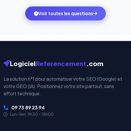
des systèmes de paiement les plus sécurisés au
ambitions du moment — sans perdre vos données ni
monde. Vos données bancaires ne transitent jamais
Voir toutes les questions
votre historique.
par nos serveurs — elles sont gérées directement et
cryptées par ces plateformes certifiées PCI DSS.
Logiciel
Referencement
.com
La solution n°1 pour automatiser votre SEO (Google) et
votre GEO (IA). Positionnez votre site partout, sans
effort technique.
09 73 89 23 94
Lun-Ven: 9h30 - 18h00