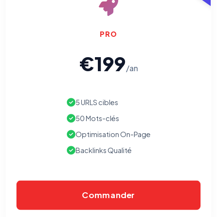
PRO
€199
/an
5 URLS cibles
50 Mots-clés
Optimisation On-Page
Backlinks Qualité
⚙️
Commander