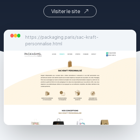
Visiter le site
https://packaging.paris/sac-kraft-
personnalise.html