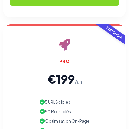
TOP CHOIX
PRO
€199
/an
5 URLS cibles
50 Mots-clés
Optimisation On-Page