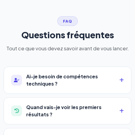
FAQ
Questions fréquentes
Tout ce que vous devez savoir avant de vous lancer.
Ai-je besoin de compétences
techniques ?
Absolument pas. Notre logiciel a été conçu pour
être accessible à
tous les profils
: artisans,
Quand vais-je voir les premiers
commerçants, auto-entrepreneurs, PME ou
résultats ?
agences. Pas de code, pas de configuration
La plupart de nos utilisateurs observent une
complexe — vous renseignez l'adresse de votre