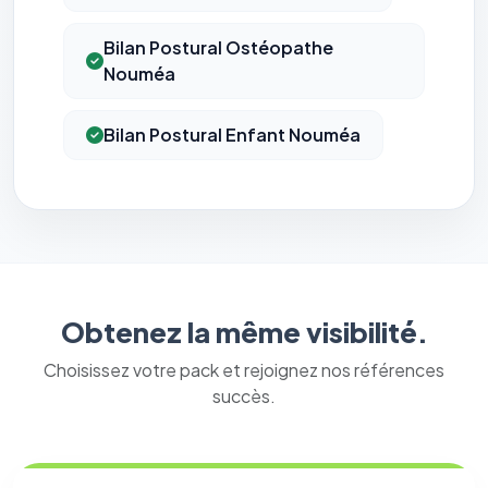
Bilan Postural Ostéopathe
Nouméa
Bilan Postural Enfant Nouméa
⚙️
Obtenez la même visibilité.
Choisissez votre pack et rejoignez nos références
Cookies essentiels
TOUJOURS ACTIF
Nécessaires au fonctionnement du site : session, sécurité,
succès.
mémorisation de vos choix de consentement. Ils ne
peuvent pas être désactivés.
Cookies analytiques