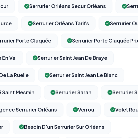
ecur
Serrurier Orléans Secur Orléans
Serr
ource
Serrurier Orléans Tarifs
Serrurier O
rrurier Porte Claquée
Serrurier Porte Claquée Pri
s En Val
Serrurier Saint Jean De Braye
 De La Ruelle
Serrurier Saint Jean Le Blanc
vé Saint Mesmin
Serrurier Saran
Serrurier
gence Serrurier Orléans
Verrou
Volet Ro
er
Besoin D'un Serrurier Sur Orléans