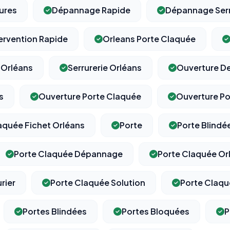
ures
Dépannage Rapide
Dépannage Serr
ervention Rapide
Orleans Porte Claquée
⚙️
 Orléans
Serrurerie Orléans
Ouverture De
Cookies essentiels
TOUJOURS ACTIF
s
Ouverture Porte Claquée
Ouverture Po
Nécessaires au fonctionnement du site : session, sécurité,
mémorisation de vos choix de consentement. Ils ne peuvent
pas être désactivés.
laquée Fichet Orléans
Porte
Porte Blindé
Porte Claquée Dépannage
Porte Claquée Or
Cookies analytiques
Nous aident à comprendre comment vous utilisez le site
(pages visitées, durée de visite) pour l'améliorer. Données
rier
Porte Claquée Solution
Porte Claqué
anonymisées via Google Analytics.
Portes Blindées
Portes Bloquées
P
Cookies marketing