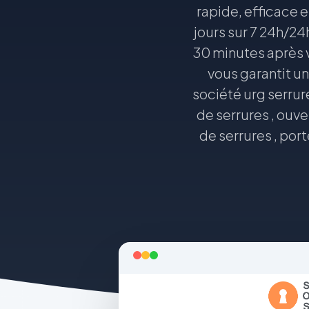
rapide, efficace e
jours sur 7 24h/24
30 minutes après v
vous garantit un
société urg serrur
de serrures , ouv
de serrures , por