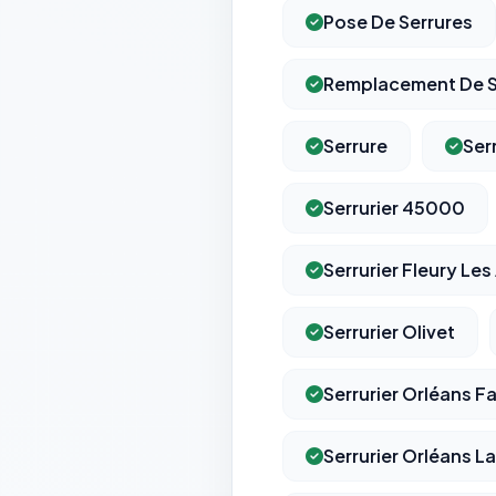
Pose De Serrures
Remplacement De S
Serrure
Ser
Serrurier 45000
Serrurier Fleury Les
Serrurier Olivet
Serrurier Orléans 
Serrurier Orléans L