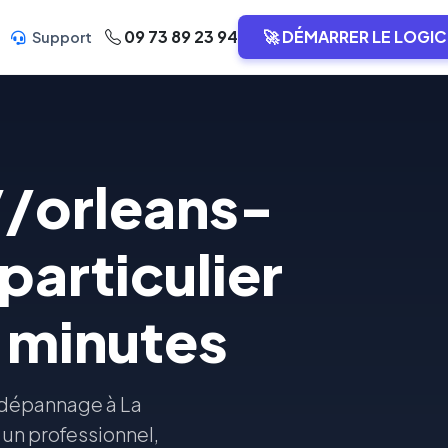
09 73 89 23 94
🚀 DÉMARRER LE LOGIC
Support
//orleans-
particulier
 minutes
u dépannage à La
 un professionnel,