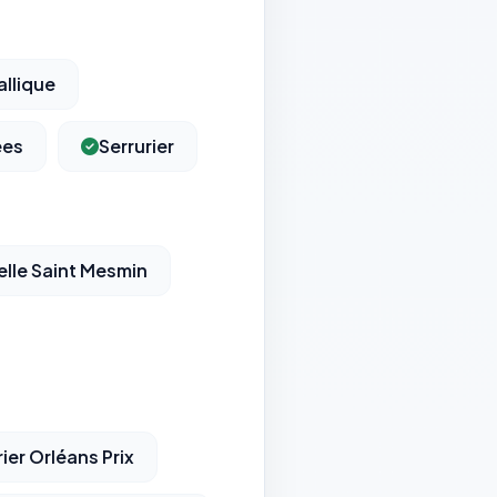
llique
ées
Serrurier
elle Saint Mesmin
rier Orléans Prix