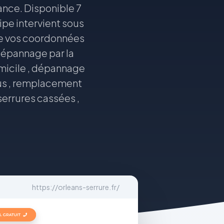
vance. Disponible 7
ipe intervient sous
 de vos coordonnées
 dépannage par la
omicile , dépannage
ous , remplacement
serrures cassées ,
https://orleans-serrure.fr/