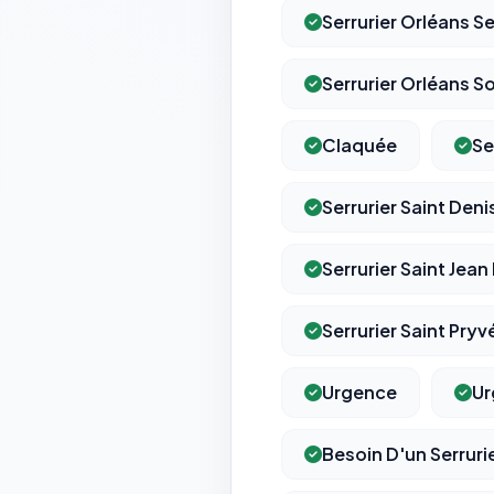
Serrurier Orléans S
Serrurier Orléans S
Claquée
Se
Serrurier Saint Deni
Serrurier Saint Jean
Serrurier Saint Pry
Urgence
Ur
Besoin D'un Serruri