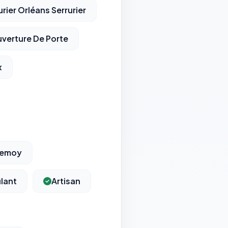
urier Orléans Serrurier
uverture De Porte
x
 Semoy
ulant
Artisan