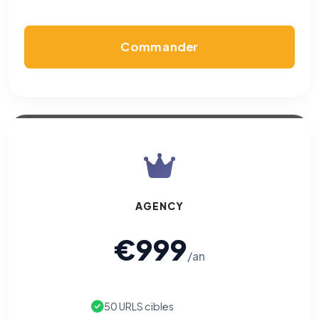
Permettent d'afficher des publicités pertinentes et de
mesurer l'efficacité de nos campagnes (Google Ads,
Meta/Facebook). Vous pouvez les refuser sans impact sur
votre navigation.
Commander
Traceurs des courriels
HORS SITE WEB
Les e-mails peuvent contenir un pixel d'ouverture et des liens
traçants (Art. 82 loi Informatique et Libertés ; recommandation CNIL
pixels 2026 / FAQ juillet 2026).
Ce suivi n'est pas géré par ce
bandeau cookies
(cadre distinct du site web). Pour vous y
opposer : utilisez le
lien dédié en pied de chaque courriel
(« Pour
vous opposer à ce suivi ») — sans vous désinscrire des envois — ou
écrivez à
contact@logicielreferencement.com
. Détail :
Politique de
confidentialité
(section Traceurs dans les Courriels).
AGENCY
€999
/an
50 URLS cibles