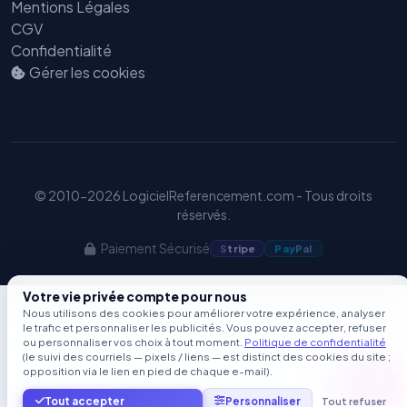
Mentions Légales
CGV
Confidentialité
Gérer les cookies
© 2010-2026 LogicielReferencement.com - Tous droits
réservés.
Paiement Sécurisé
S
tripe
Pay
Pal
Votre vie privée compte pour nous
Nous utilisons des cookies pour améliorer votre expérience, analyser
le trafic et personnaliser les publicités. Vous pouvez accepter, refuser
ou personnaliser vos choix à tout moment.
Politique de confidentialité
(le suivi des courriels — pixels / liens — est distinct des cookies du site ;
opposition via le lien en pied de chaque e-mail).
Tout accepter
Personnaliser
Tout refuser