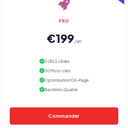
PRO
€199
/an
5 URLS cibles
50 Mots-clés
Optimisation On-Page
Backlinks Qualité
Commander