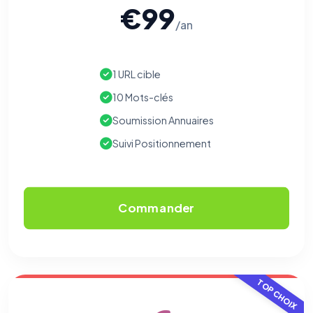
€99
/an
1 URL cible
10 Mots-clés
Soumission Annuaires
Suivi Positionnement
Commander
TOP CHOIX