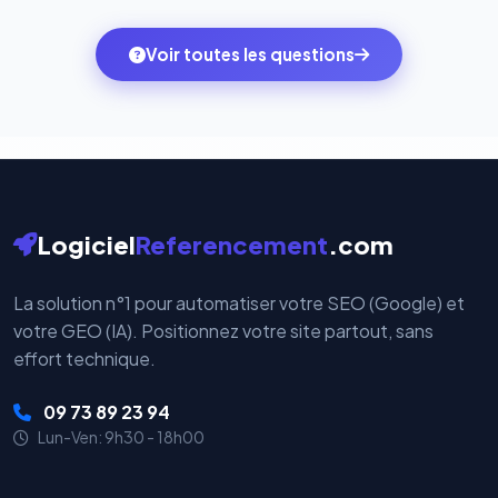
quelques clics vers le pack qui correspond à vos
des systèmes de paiement les plus sécurisés au
ambitions du moment — sans perdre vos données ni
monde. Vos données bancaires ne transitent jamais
Voir toutes les questions
votre historique.
par nos serveurs — elles sont gérées directement et
cryptées par ces plateformes certifiées PCI DSS.
Logiciel
Referencement
.com
La solution n°1 pour automatiser votre SEO (Google) et
votre GEO (IA). Positionnez votre site partout, sans
effort technique.
09 73 89 23 94
Lun-Ven: 9h30 - 18h00