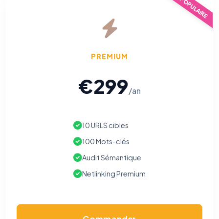
POPULAIRE
PREMIUM
€299
/an
10 URLS cibles
100 Mots-clés
Audit Sémantique
Netlinking Premium
Commander