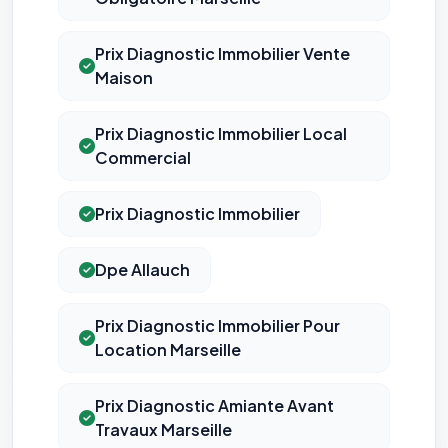
opposer : utilisez le
lien dédié en pied de chaque courriel
(« Pour
vous opposer à ce suivi ») — sans vous désinscrire des envois — ou
écrivez à
contact@logicielreferencement.com
. Détail :
Politique de
Prix Diagnostic Immobilier Vente
confidentialité
(section Traceurs dans les Courriels).
Maison
Prix Diagnostic Immobilier Local
Commercial
Prix Diagnostic Immobilier
Dpe Allauch
Prix Diagnostic Immobilier Pour
Location Marseille
Prix Diagnostic Amiante Avant
Travaux Marseille