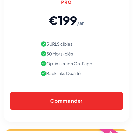
PRO
€199
/an
5 URLS cibles
50 Mots-clés
Optimisation On-Page
Backlinks Qualité
Commander