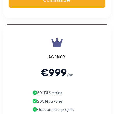
AGENCY
€999
/an
50 URLS cibles
200 Mots-clés
Gestion Multi-projets