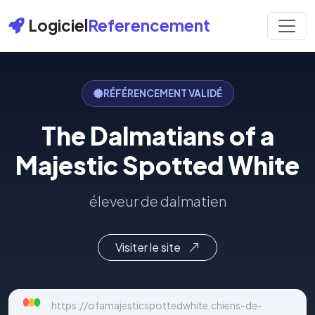
Logiciel
Referencement
RÉFÉRENCEMENT VALIDÉ
The Dalmatians of a
Majestic Spotted White
éleveur de dalmatien
Visiter le site
https://ofamajesticspottedwhite.chiens-de-