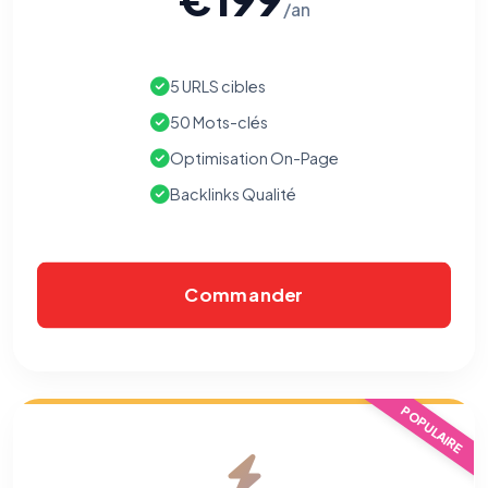
/an
5 URLS cibles
50 Mots-clés
Optimisation On-Page
Backlinks Qualité
Commander
POPULAIRE