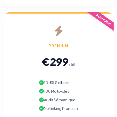
POPULAIRE
PREMIUM
€299
/an
10 URLS cibles
100 Mots-clés
⚙️
Audit Sémantique
Netlinking Premium
Cookies essentiels
TOUJOURS ACTIF