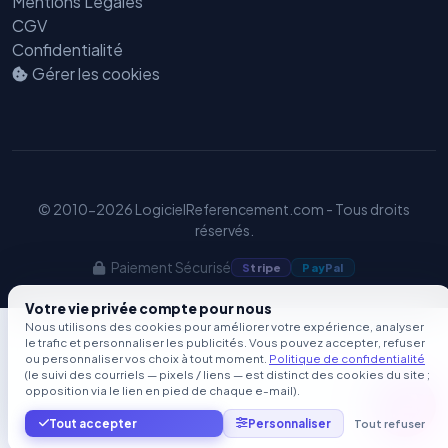
Mentions Légales
CGV
Confidentialité
Gérer les cookies
© 2010-2026 LogicielReferencement.com - Tous droits
réservés.
Paiement Sécurisé
S
tripe
Pay
Pal
Votre vie privée compte pour nous
Nous utilisons des cookies pour améliorer votre expérience, analyser
le trafic et personnaliser les publicités. Vous pouvez accepter, refuser
ou personnaliser vos choix à tout moment.
Politique de confidentialité
(le suivi des courriels — pixels / liens — est distinct des cookies du site ;
opposition via le lien en pied de chaque e-mail).
Tout accepter
Personnaliser
Tout refuser