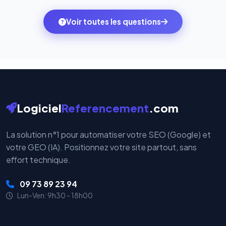
des systèmes de paiement les plus sécurisés au
ambitions du moment — sans perdre vos données ni
monde. Vos données bancaires ne transitent jamais
Voir toutes les questions
votre historique.
par nos serveurs — elles sont gérées directement et
cryptées par ces plateformes certifiées PCI DSS.
Logiciel
Referencement
.com
La solution n°1 pour automatiser votre SEO (Google) et
votre GEO (IA). Positionnez votre site partout, sans
effort technique.
09 73 89 23 94
Lun-Ven: 9h30 - 18h00