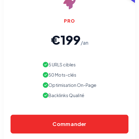
PRO
€199
/an
5 URLS cibles
50 Mots-clés
Optimisation On-Page
Backlinks Qualité
Commander