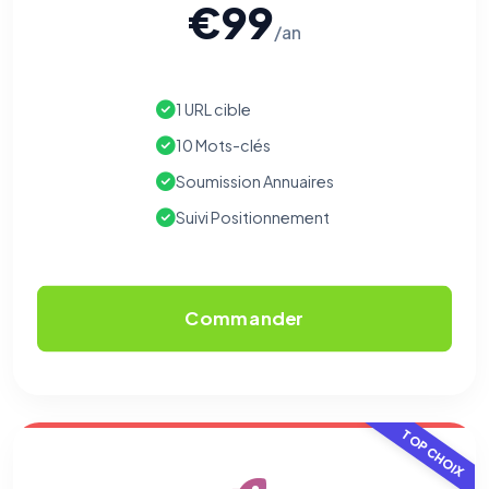
€99
/an
1 URL cible
10 Mots-clés
Soumission Annuaires
Suivi Positionnement
Commander
TOP CHOIX