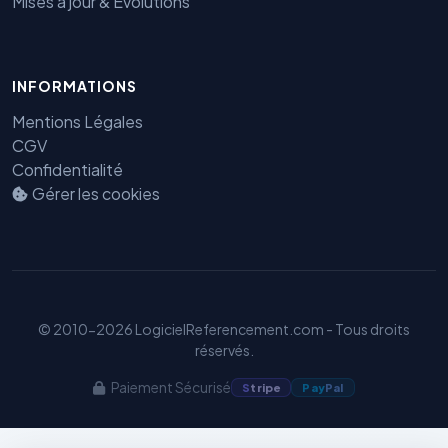
Mises à jour & Évolutions
INFORMATIONS
Benjamin — Agent IA SEO &
Mentions Légales
GEO
CGV
Confidentialité
Gérer les cookies
© 2010-2026 LogicielReferencement.com - Tous droits
réservés.
Paiement Sécurisé
S
tripe
Pay
Pal