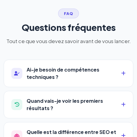
FAQ
Questions fréquentes
Tout ce que vous devez savoir avant de vous lancer.
Ai-je besoin de compétences
techniques ?
Absolument pas. Notre logiciel a été conçu pour
être accessible à
tous les profils
: artisans,
Quand vais-je voir les premiers
commerçants, auto-entrepreneurs, PME ou
résultats ?
agences. Pas de code, pas de configuration
La plupart de nos utilisateurs observent une
complexe — vous renseignez l'adresse de votre
amélioration de leur positionnement en
4 à 6
site, décrivez votre activité, et le logiciel gère tout
Quelle est la différence entre SEO et