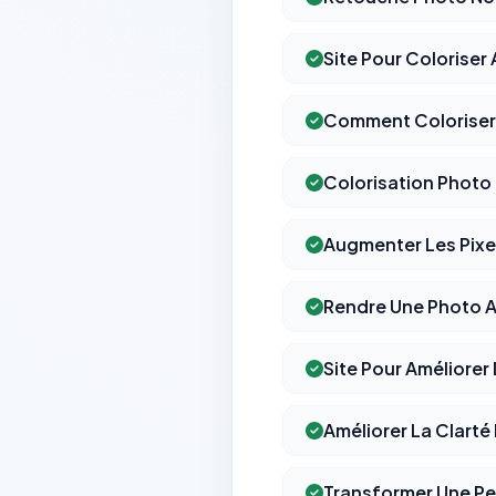
Site Pour Colorise
Comment Coloriser 
Colorisation Photo 
Augmenter Les Pixe
Rendre Une Photo An
Site Pour Améliorer 
Améliorer La Clarté
Transformer Une Pe