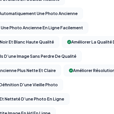
r Automatiquement Une Photo Ancienne
⚙️
Une Photo Ancienne En Ligne Facilement
Noir Et Blanc Haute Qualité
Améliorer La Qualité
Cookies essentiels
TOUJOURS ACTIF
Nécessaires au fonctionnement du site : session, sécurité,
mémorisation de vos choix de consentement. Ils ne peuvent
ls D’une Image Sans Perdre De Qualité
pas être désactivés.
cienne Plus Nette Et Claire
Améliorer Résolutio
Cookies analytiques
Nous aident à comprendre comment vous utilisez le site
Définition D’une Vieille Photo
(pages visitées, durée de visite) pour l'améliorer. Données
anonymisées via Google Analytics.
 Et Netteté D’une Photo En Ligne
Cookies marketing
tite Image En Hd En Ligne