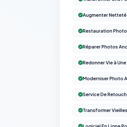
Augmenter Netteté 
Restauration Photo
Réparer Photos Anc
Redonner Vie à Une
Moderniser Photo A
Service De Retouch
Transformer Vieille
Logiciel En Ligne P