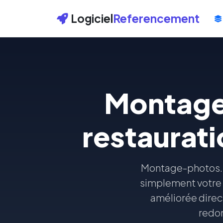
Logiciel
Referencement
Montage-
restaurati
Montage-photos.fr
simplement votre 
améliorée direc
redon