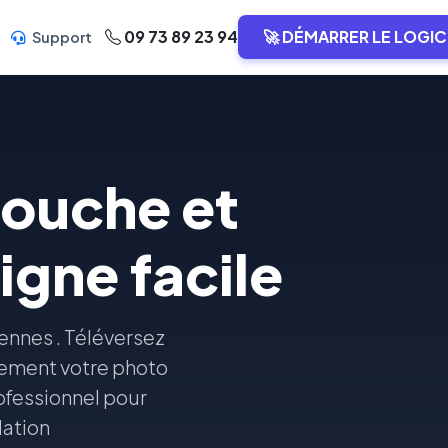
09 73 89 23 94
🚀 DÉMARRER LE LOGIC
Support
touche et
igne facile
ennes . Téléversez
dement votre photo
ofessionnel pour
lation