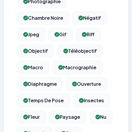
Photographie
Chambre Noire
Négatif
Jpeg
Gif
Riff
Objectif
Téléobjectif
Macro
Macrographie
Diaphragme
Ouverture
Temps De Pose
Insectes
Fleur
Paysage
Nu