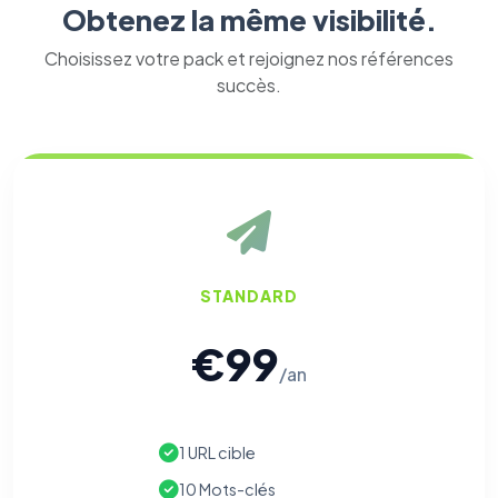
Obtenez la même visibilité.
Choisissez votre pack et rejoignez nos références
succès.
STANDARD
€99
/an
⚙️
1 URL cible
Cookies essentiels
TOUJOURS ACTIF
Nécessaires au fonctionnement du site : session, sécurité,
10 Mots-clés
mémorisation de vos choix de consentement. Ils ne