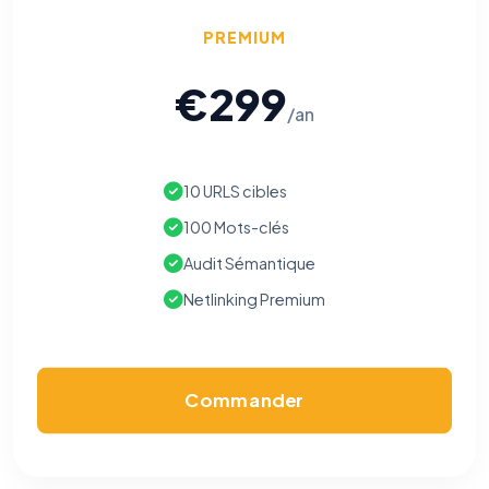
PREMIUM
€299
/an
10 URLS cibles
100 Mots-clés
Audit Sémantique
Netlinking Premium
Commander