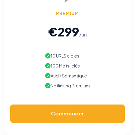
PREMIUM
€299
/an
10 URLS cibles
100 Mots-clés
Audit Sémantique
Netlinking Premium
Commander