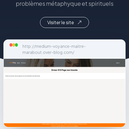
problèmes métaphyque et spirituels
Visiter le site
http://medium-voyance-maitre-
marabout.over-blog.com/