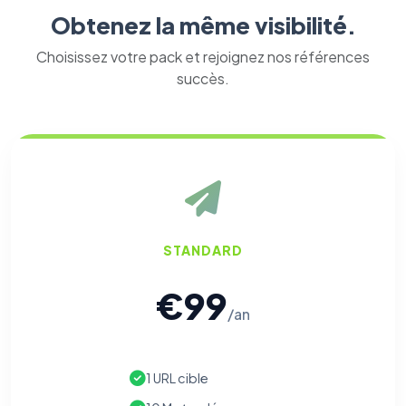
Obtenez la même visibilité.
Choisissez votre pack et rejoignez nos références
succès.
⚙️
Cookies essentiels
TOUJOURS ACTIF
Nécessaires au fonctionnement du site : session, sécurité,
mémorisation de vos choix de consentement. Ils ne
peuvent pas être désactivés.
STANDARD
Cookies analytiques
€99
Nous aident à comprendre comment vous utilisez le site
(pages visitées, durée de visite) pour l'améliorer. Données
/an
anonymisées via Google Analytics.
Cookies marketing
1 URL cible
Permettent d'afficher des publicités pertinentes et de
mesurer l'efficacité de nos campagnes (Google Ads,