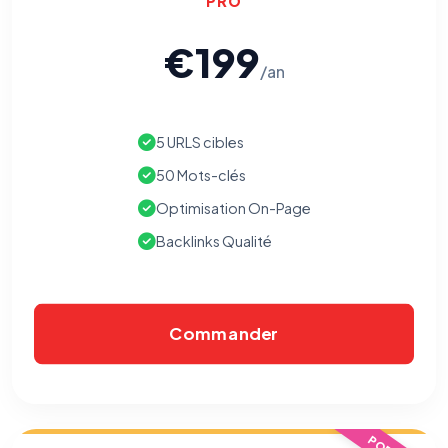
PRO
€199
/an
5 URLS cibles
50 Mots-clés
Optimisation On-Page
Backlinks Qualité
Commander
⚙️
Cookies essentiels
TOUJOURS ACTIF
Nécessaires au fonctionnement du site : session, sécurité,