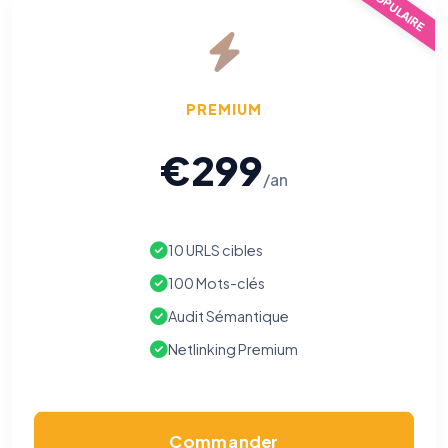
POPULAIRE
mémorisation de vos choix de consentement. Ils ne
peuvent pas être désactivés.
Cookies analytiques
Nous aident à comprendre comment vous utilisez le site
PREMIUM
(pages visitées, durée de visite) pour l'améliorer. Données
anonymisées via Google Analytics.
€299
/an
Cookies marketing
Permettent d'afficher des publicités pertinentes et de
mesurer l'efficacité de nos campagnes (Google Ads,
Meta/Facebook). Vous pouvez les refuser sans impact sur
10 URLS cibles
votre navigation.
100 Mots-clés
Traceurs des courriels
HORS SITE WEB
Audit Sémantique
Les e-mails peuvent contenir un pixel d'ouverture et des liens
traçants (Art. 82 loi Informatique et Libertés ; recommandation CNIL
Netlinking Premium
pixels 2026 / FAQ juillet 2026).
Ce suivi n'est pas géré par ce
bandeau cookies
(cadre distinct du site web). Pour vous y
opposer : utilisez le
lien dédié en pied de chaque courriel
(« Pour
vous opposer à ce suivi ») — sans vous désinscrire des envois — ou
écrivez à
contact@logicielreferencement.com
. Détail :
Politique de
confidentialité
(section Traceurs dans les Courriels).
Commander