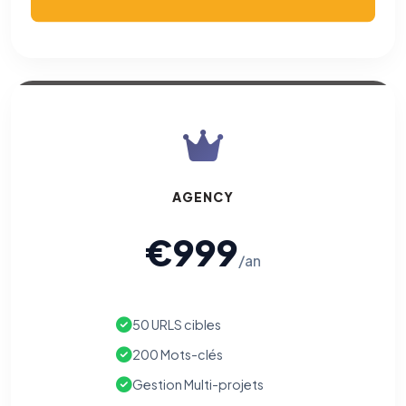
AGENCY
€999
/an
50 URLS cibles
200 Mots-clés
Gestion Multi-projets