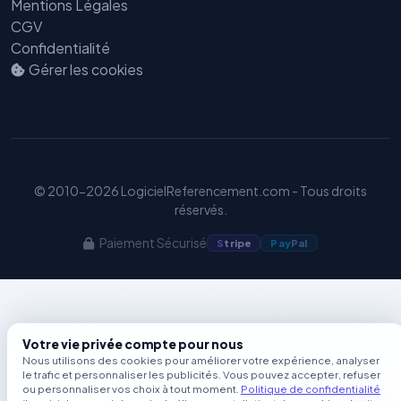
Mentions Légales
Benjamin — Agent IA SEO &
CGV
GEO
Confidentialité
Gérer les cookies
© 2010-2026 LogicielReferencement.com - Tous droits
réservés.
Paiement Sécurisé
S
tripe
Pay
Pal
Votre vie privée compte pour nous
Nous utilisons des cookies pour améliorer votre expérience, analyser
le trafic et personnaliser les publicités. Vous pouvez accepter, refuser
ou personnaliser vos choix à tout moment.
Politique de confidentialité