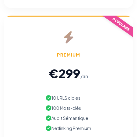
POPULAIRE
PREMIUM
€299
/an
10 URLS cibles
100 Mots-clés
Audit Sémantique
Netlinking Premium