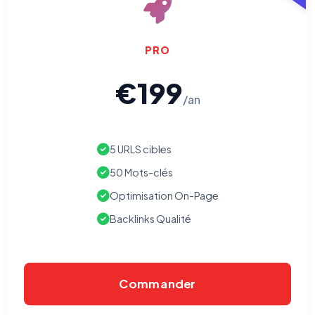
vous opposer à ce suivi ») — sans vous désinscrire des envois — ou
écrivez à
contact@logicielreferencement.com
. Détail :
Politique de
confidentialité
(section Traceurs dans les Courriels).
PRO
€199
/an
5 URLS cibles
50 Mots-clés
Optimisation On-Page
Backlinks Qualité
Commander