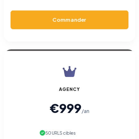
Commander
AGENCY
€999
/an
50 URLS cibles