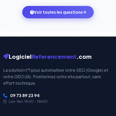
quelques clics vers le pack qui correspond à vos
des systèmes de paiement les plus sécurisés au
ambitions du moment — sans perdre vos données ni
monde. Vos données bancaires ne transitent jamais
Voir toutes les questions
votre historique.
par nos serveurs — elles sont gérées directement et
cryptées par ces plateformes certifiées PCI DSS.
Logiciel
Referencement
.com
La solution n°1 pour automatiser votre SEO (Google) et
votre GEO (IA). Positionnez votre site partout, sans
effort technique.
09 73 89 23 94
Lun-Ven: 9h30 - 18h00