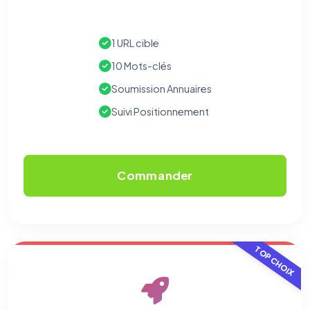
vous opposer à ce suivi ») — sans vous désinscrire des envois — ou
écrivez à
contact@logicielreferencement.com
. Détail :
Politique de
confidentialité
(section Traceurs dans les Courriels).
1 URL cible
10 Mots-clés
Soumission Annuaires
Suivi Positionnement
Commander
TOP CHOIX