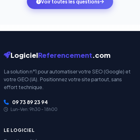
Voir toutes les questions
votre historique.
par nos serveurs — elles sont gérées directement et
cryptées par ces plateformes certifiées PCI DSS.
Logiciel
Referencement
.com
La solution n°1 pour automatiser votre SEO (Google) et
votre GEO (IA). Positionnez votre site partout, sans
effort technique.
09 73 89 23 94
Lun-Ven: 9h30 - 18h00
LE LOGICIEL