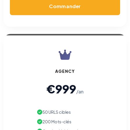
Commander
AGENCY
€999
/an
50 URLS cibles
200 Mots-clés