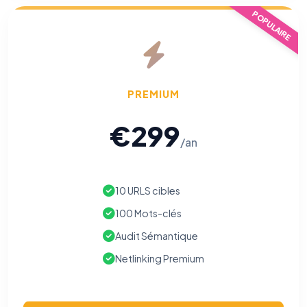
POPULAIRE
PREMIUM
€299
/an
10 URLS cibles
100 Mots-clés
Audit Sémantique
Netlinking Premium