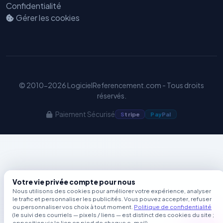
Confidentialité
GEO
Gérer les cookies
© 2010-2026 LogicielReferencement.com - Tous droits
réservés.
Paiement Sécurisé
S
tripe
Pay
Pal
Votre vie privée compte pour nous
Nous utilisons des cookies pour améliorer votre expérience, analyser
le trafic et personnaliser les publicités. Vous pouvez accepter, refuser
ou personnaliser vos choix à tout moment.
Politique de confidentialité
(le suivi des courriels — pixels / liens — est distinct des cookies du site ;
opposition via le lien en pied de chaque e-mail).