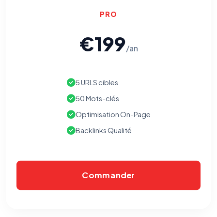
PRO
€199
/an
5 URLS cibles
50 Mots-clés
Optimisation On-Page
Backlinks Qualité
Commander