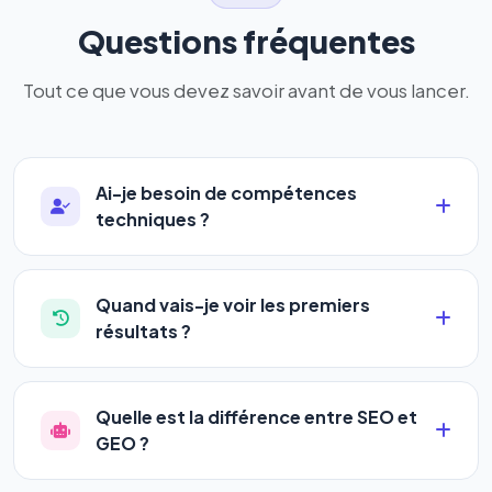
Questions fréquentes
Tout ce que vous devez savoir avant de vous lancer.
Ai-je besoin de compétences
techniques ?
Absolument pas. Notre logiciel a été conçu pour
être accessible à
tous les profils
: artisans,
Quand vais-je voir les premiers
commerçants, auto-entrepreneurs, PME ou
résultats ?
agences. Pas de code, pas de configuration
La plupart de nos utilisateurs observent une
complexe — vous renseignez l'adresse de votre
amélioration de leur positionnement en
4 à 6
site, décrivez votre activité, et le logiciel gère tout
Quelle est la différence entre SEO et
semaines
. Le référencement est un marathon, pas
en automatique 24h/24.
GEO ?
un sprint — mais notre logiciel
accélère