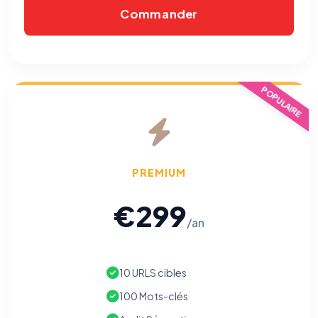
Commander
POPULAIRE
PREMIUM
€299
/an
10 URLS cibles
100 Mots-clés