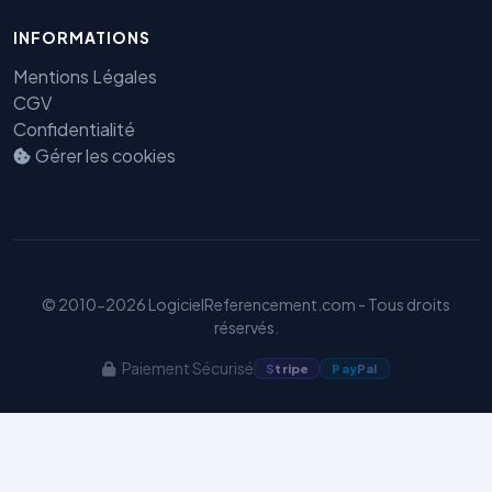
INFORMATIONS
Mentions Légales
CGV
Confidentialité
Gérer les cookies
Benjamin — Agent IA SEO &
GEO
© 2010-2026 LogicielReferencement.com - Tous droits
réservés.
Paiement Sécurisé
S
tripe
Pay
Pal