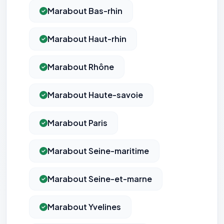
Marabout Bas-rhin
Marabout Haut-rhin
Marabout Rhône
Marabout Haute-savoie
Marabout Paris
⚙️
Marabout Seine-maritime
Cookies essentiels
TOUJOURS ACTIF
Marabout Seine-et-marne
Nécessaires au fonctionnement du site : session, sécurité,
mémorisation de vos choix de consentement. Ils ne
peuvent pas être désactivés.
Marabout Yvelines
Cookies analytiques