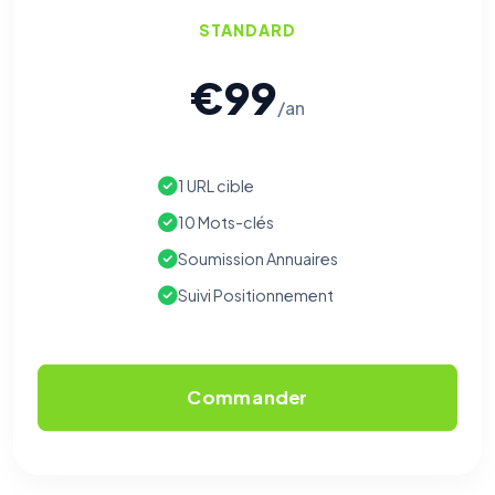
STANDARD
€99
/an
1 URL cible
10 Mots-clés
Soumission Annuaires
Suivi Positionnement
Commander