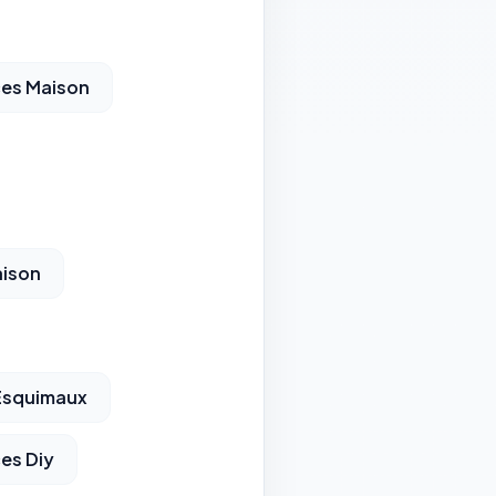
ces Maison
aison
 Esquimaux
es Diy