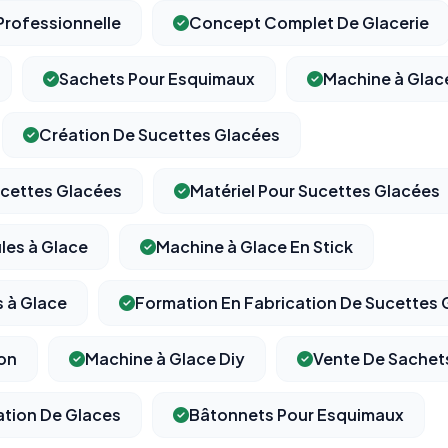
Professionnelle
Concept Complet De Glacerie
Sachets Pour Esquimaux
Machine à Glace
⚙️
Création De Sucettes Glacées
Cookies essentiels
TOUJOURS ACTIF
ucettes Glacées
Matériel Pour Sucettes Glacées
Nécessaires au fonctionnement du site : session, sécurité,
mémorisation de vos choix de consentement. Ils ne peuvent
pas être désactivés.
les à Glace
Machine à Glace En Stick
 à Glace
Formation En Fabrication De Sucettes 
Cookies analytiques
Nous aident à comprendre comment vous utilisez le site
(pages visitées, durée de visite) pour l'améliorer. Données
on
Machine à Glace Diy
Vente De Sachet
anonymisées via Google Analytics.
tion De Glaces
Bâtonnets Pour Esquimaux
Cookies marketing