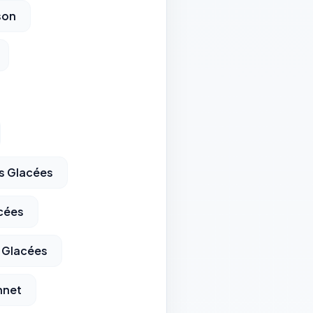
son
s Glacées
cées
s Glacées
nnet