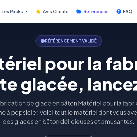
Les Packs
Avis Clients
Références
FAQ
RÉFÉRENCEMENT VALIDÉ
tériel pour la fab
te glacée, lance
abrication de glace en bâton Matériel pour la fabr
e à popsicle : Voici tout le matériel dont vous ave
des glaces en bâton délicieuses et amusantes.