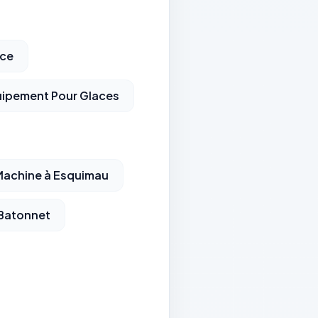
ace
ipement Pour Glaces
achine à Esquimau
 Batonnet