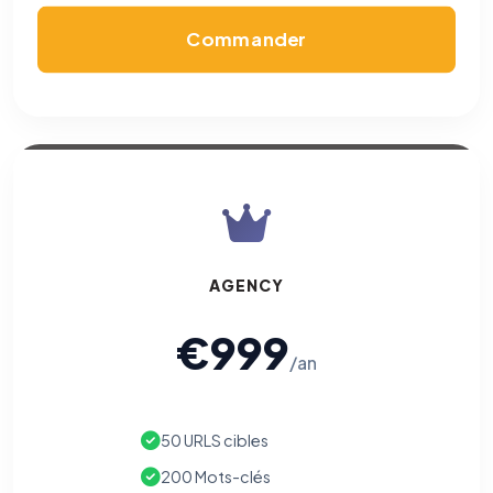
confidentialité
(section Traceurs dans les Courriels).
Commander
AGENCY
€999
/an
50 URLS cibles
200 Mots-clés