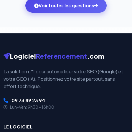
monde. Vos données bancaires ne transitent jamais
Voir toutes les questions
votre historique.
par nos serveurs — elles sont gérées directement et
cryptées par ces plateformes certifiées PCI DSS.
Logiciel
Referencement
.com
La solution n°1 pour automatiser votre SEO (Google) et
votre GEO (IA). Positionnez votre site partout, sans
effort technique.
09 73 89 23 94
Lun-Ven: 9h30 - 18h00
LE LOGICIEL