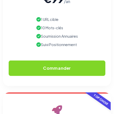
/an
1 URL cible
10 Mots-clés
Soumission Annuaires
Suivi Positionnement
Commander
TOP CHOIX