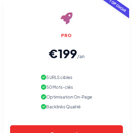
TOP CHOIX
PRO
€199
/an
⚙️
5 URLS cibles
Cookies essentiels
TOUJOURS ACTIF
Nécessaires au fonctionnement du site : session, sécurité,
50 Mots-clés
mémorisation de vos choix de consentement. Ils ne
peuvent pas être désactivés.
Optimisation On-Page
Backlinks Qualité
Cookies analytiques
Nous aident à comprendre comment vous utilisez le site
(pages visitées, durée de visite) pour l'améliorer. Données
anonymisées via Google Analytics.