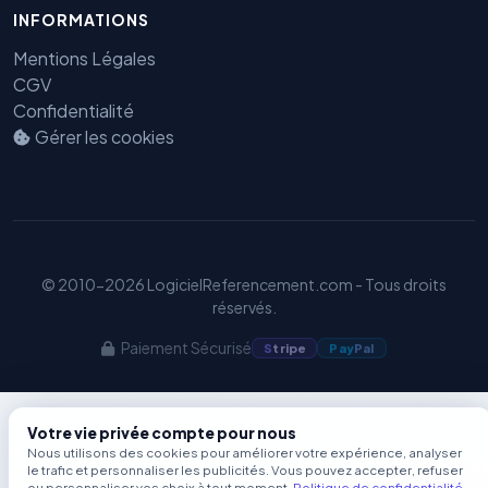
INFORMATIONS
Benjamin — Agent IA SEO &
GEO
Mentions Légales
CGV
Confidentialité
Gérer les cookies
© 2010-2026 LogicielReferencement.com - Tous droits
réservés.
Paiement Sécurisé
S
tripe
Pay
Pal
Votre vie privée compte pour nous
Nous utilisons des cookies pour améliorer votre expérience, analyser
le trafic et personnaliser les publicités. Vous pouvez accepter, refuser
ou personnaliser vos choix à tout moment.
Politique de confidentialité