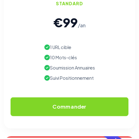
STANDARD
€99
/an
1 URL cible
10 Mots-clés
Soumission Annuaires
Suivi Positionnement
Commander