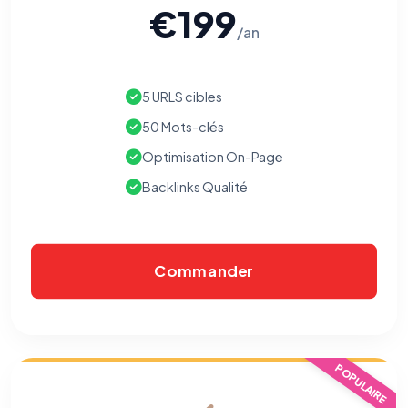
€199
/an
5 URLS cibles
50 Mots-clés
Optimisation On-Page
Backlinks Qualité
Commander
POPULAIRE