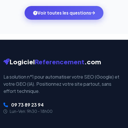
des systèmes de paiement les plus sécurisés au
ambitions du moment — sans perdre vos données ni
monde. Vos données bancaires ne transitent jamais
Voir toutes les questions
votre historique.
par nos serveurs — elles sont gérées directement et
cryptées par ces plateformes certifiées PCI DSS.
Logiciel
Referencement
.com
La solution n°1 pour automatiser votre SEO (Google) et
votre GEO (IA). Positionnez votre site partout, sans
effort technique.
09 73 89 23 94
Lun-Ven: 9h30 - 18h00