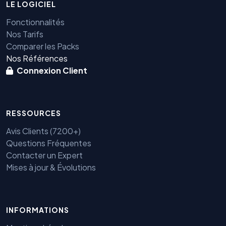
LE LOGICIEL
Fonctionnalités
Nos Tarifs
Comparer les Packs
Nos Références
Connexion Client
RESSOURCES
Avis Clients (7200+)
Questions Fréquentes
Benjamin — Agent IA SEO &
Contacter un Expert
GEO
Mises à jour & Évolutions
INFORMATIONS