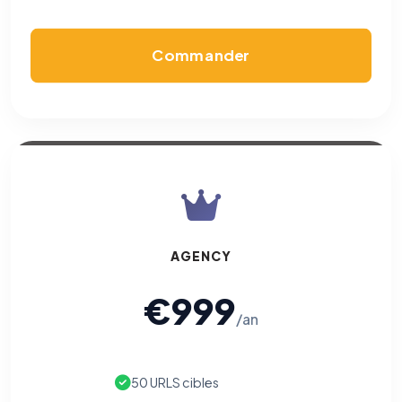
Commander
AGENCY
€999
/an
50 URLS cibles