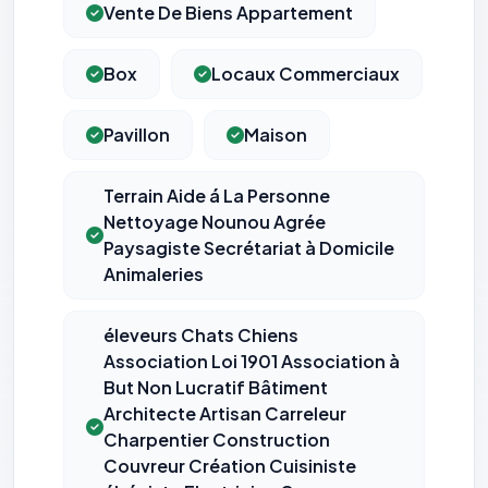
Vente De Biens Appartement
Box
Locaux Commerciaux
Pavillon
Maison
Terrain Aide á La Personne
Nettoyage Nounou Agrée
Paysagiste Secrétariat à Domicile
Animaleries
éleveurs Chats Chiens
Association Loi 1901 Association à
⚙️
But Non Lucratif Bâtiment
Architecte Artisan Carreleur
Charpentier Construction
Cookies essentiels
TOUJOURS ACTIF
Couvreur Création Cuisiniste
Nécessaires au fonctionnement du site : session, sécurité,
mémorisation de vos choix de consentement. Ils ne