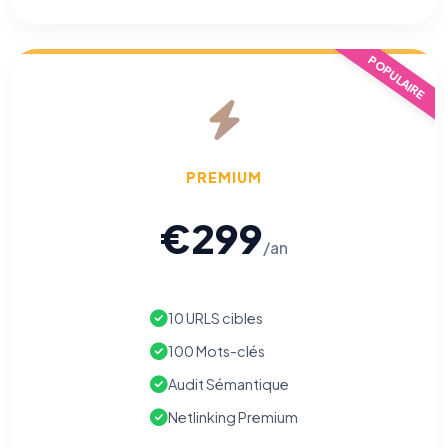
POPULAIRE
PREMIUM
€299
/an
10 URLS cibles
100 Mots-clés
Audit Sémantique
Netlinking Premium