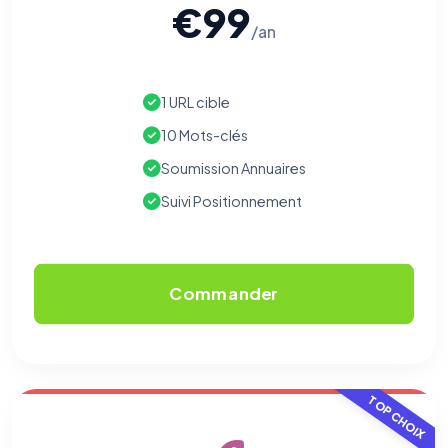
€99
/an
1 URL cible
10 Mots-clés
Soumission Annuaires
Suivi Positionnement
Commander
TOP CHOIX