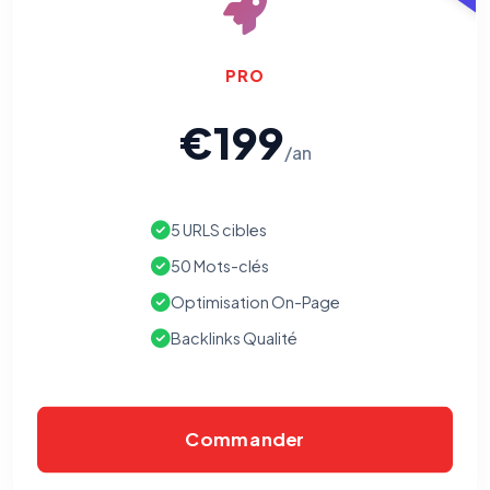
PRO
€199
/an
5 URLS cibles
50 Mots-clés
Optimisation On-Page
Backlinks Qualité
Commander