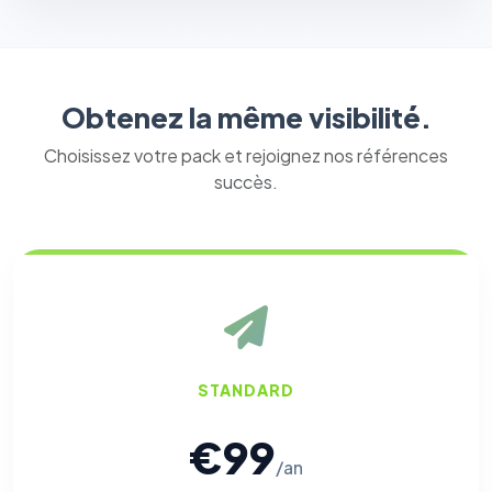
Obtenez la même visibilité.
Choisissez votre pack et rejoignez nos références
succès.
⚙️
Cookies essentiels
TOUJOURS ACTIF
Nécessaires au fonctionnement du site : session, sécurité,
mémorisation de vos choix de consentement. Ils ne
peuvent pas être désactivés.
Cookies analytiques
STANDARD
Nous aident à comprendre comment vous utilisez le site
(pages visitées, durée de visite) pour l'améliorer. Données
anonymisées via Google Analytics.
€99
/an
Cookies marketing