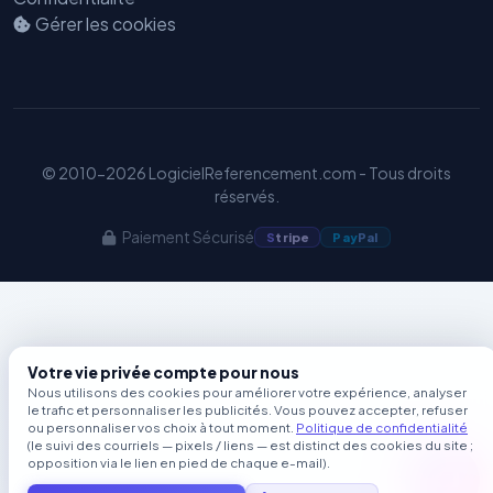
Gérer les cookies
© 2010-2026 LogicielReferencement.com - Tous droits
réservés.
Paiement Sécurisé
S
tripe
Pay
Pal
Votre vie privée compte pour nous
Nous utilisons des cookies pour améliorer votre expérience, analyser
le trafic et personnaliser les publicités. Vous pouvez accepter, refuser
ou personnaliser vos choix à tout moment.
Politique de confidentialité
(le suivi des courriels — pixels / liens — est distinct des cookies du site ;
opposition via le lien en pied de chaque e-mail).