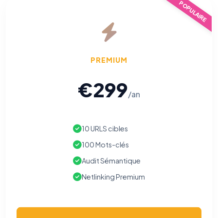
POPULAIRE
PREMIUM
€299
/an
10 URLS cibles
100 Mots-clés
Audit Sémantique
Netlinking Premium