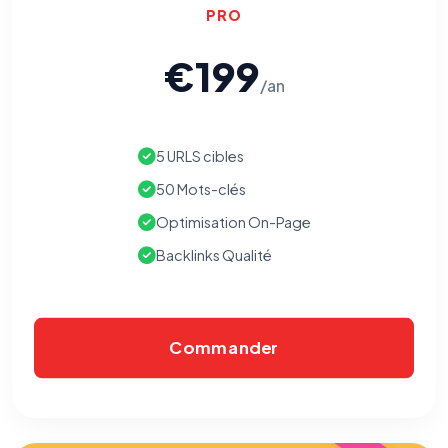
PRO
€199
/an
5 URLS cibles
50 Mots-clés
Optimisation On-Page
Backlinks Qualité
Commander