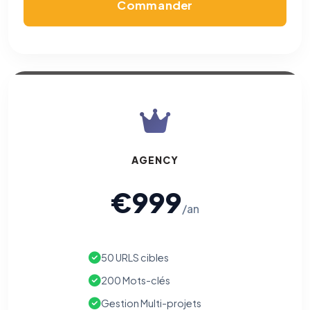
Commander
AGENCY
€999
/an
50 URLS cibles
200 Mots-clés
Gestion Multi-projets