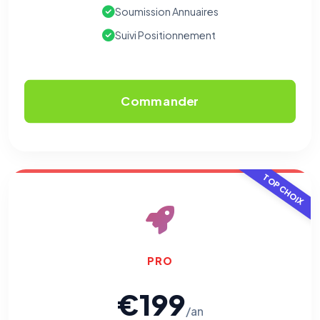
Soumission Annuaires
Suivi Positionnement
Commander
TOP CHOIX
PRO
€199
/an