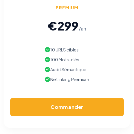
PREMIUM
€299
/an
10 URLS cibles
100 Mots-clés
Audit Sémantique
Netlinking Premium
Commander