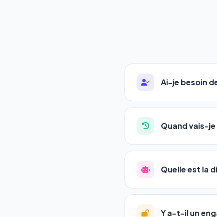
Ai-je besoin 
Absolument pas. Notre 
auto-entrepreneurs, P
Quand vais-je 
l'adresse de votre site,
La plupart de nos utili
référencement est un ma
Quelle est la 
progression
en automat
votre tableau de bord.
Le
SEO
(Search Engine 
GEO
(Generative Engine
Y a-t-il un e