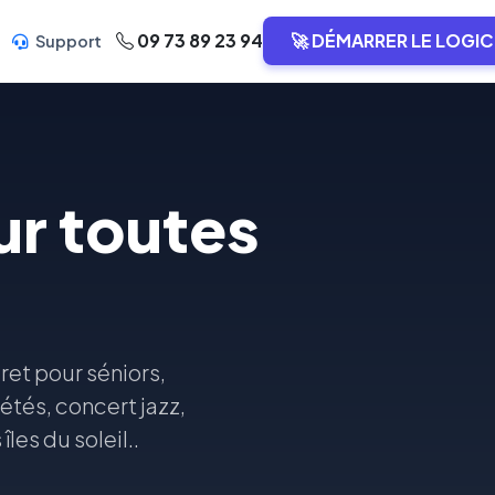
09 73 89 23 94
🚀 DÉMARRER LE LOGIC
Support
r toutes
et pour séniors,
étés, concert jazz,
es du soleil..