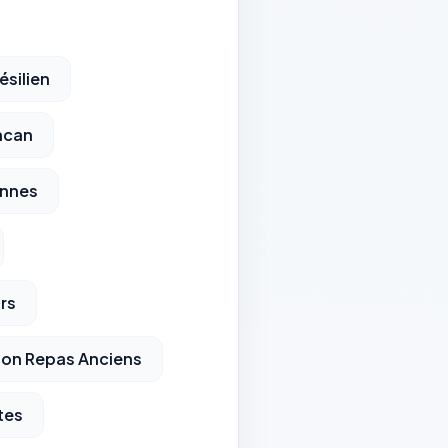
ésilien
ncan
ennes
rs
ion Repas Anciens
tes