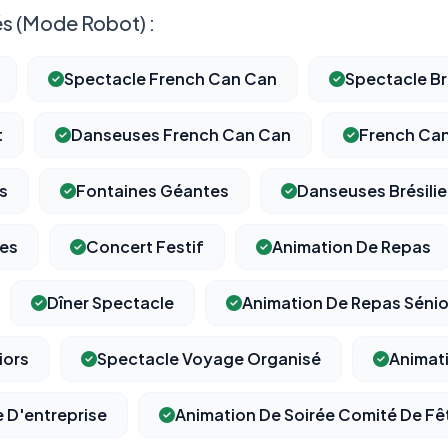
s (Mode Robot) :
Spectacle French Can Can
Spectacle Br
t
Danseuses French Can Can
French Ca
s
Fontaines Géantes
Danseuses Brésili
ses
Concert Festif
Animation De Repas
Dîner Spectacle
Animation De Repas Sénio
iors
Spectacle Voyage Organisé
Animat
e D'entreprise
Animation De Soirée Comité De Fê