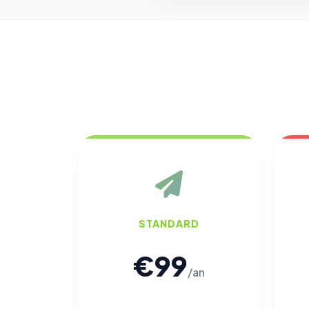
STANDARD
€99
/an