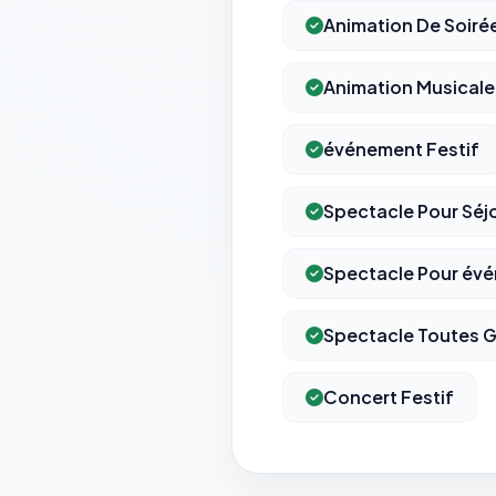
Animation De Soiré
Animation Musicale
événement Festif
Spectacle Pour Séj
Spectacle Pour év
Spectacle Toutes 
Concert Festif