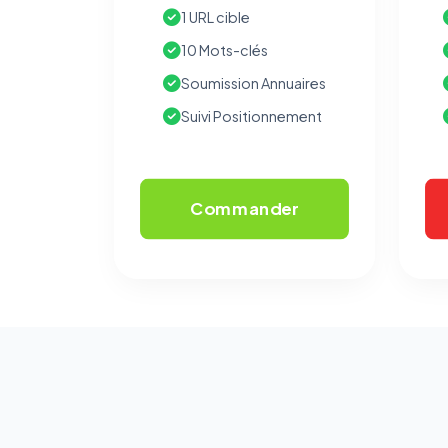
1 URL cible
10 Mots-clés
Soumission Annuaires
Suivi Positionnement
Commander