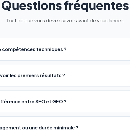
Questions fréquentes
Tout ce que vous devez savoir avant de vous lancer.
de compétences techniques ?
logiciel a été conçu pour être accessible à
tous les profils
: a
ME ou agences. Pas de code, pas de configuration complexe —
voir les premiers résultats ?
 décrivez votre activité, et le logiciel gère tout en automatiqu
sateurs observent une amélioration de leur positionnement en
4 
rathon, pas un sprint — mais notre logiciel
accélère considér
différence entre SEO et GEO ?
isant les actions SEO et GEO 24h/24. Vous suivez l'évolution 
Optimization) vous positionne sur les moteurs classiques : Goo
 Optimization) va plus loin : il fait en sorte que les IA généra
ngagement ou une durée minimale ?