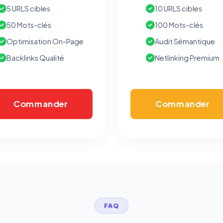
5 URLS cibles
10 URLS cibles
50 Mots-clés
100 Mots-clés
Optimisation On-Page
Audit Sémantique
Backlinks Qualité
Netlinking Premium
Commander
Commander
FAQ