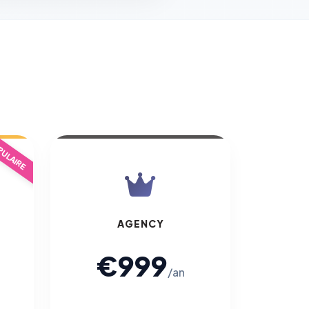
ULAIRE
AGENCY
€999
/an