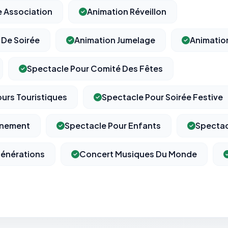
e Association
Animation Réveillon
 De Soirée
Animation Jumelage
Animatio
⚙️
Spectacle Pour Comité Des Fêtes
Cookies essentiels
TOUJOURS ACTIF
ours Touristiques
Spectacle Pour Soirée Festive
Nécessaires au fonctionnement du site : session, sécurité,
mémorisation de vos choix de consentement. Ils ne peuvent
pas être désactivés.
énement
Spectacle Pour Enfants
Spectac
Générations
Concert Musiques Du Monde
Cookies analytiques
Nous aident à comprendre comment vous utilisez le site
(pages visitées, durée de visite) pour l'améliorer. Données
anonymisées via Google Analytics.
Cookies marketing