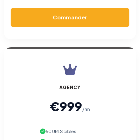
Commander
AGENCY
€999
/an
50 URLS cibles