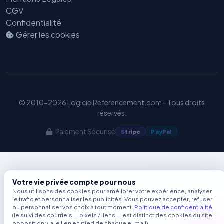
GEO
CGV
Confidentialité
Gérer les cookies
© 2010-2026 LogicielReferencement.com - Tous droits
réservés.
Paiement Sécurisé
S
tripe
Pay
Pal
Votre vie privée compte pour nous
Nous utilisons des cookies pour améliorer votre expérience, analyser
le trafic et personnaliser les publicités. Vous pouvez accepter, refuser
ou personnaliser vos choix à tout moment.
Politique de confidentialité
(le suivi des courriels — pixels / liens — est distinct des cookies du site ;
opposition via le lien en pied de chaque e-mail).