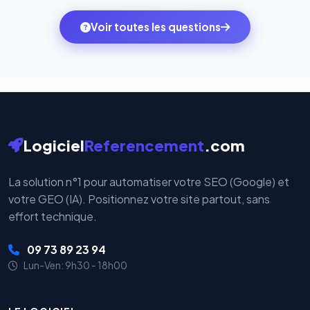
des systèmes de paiement les plus sécurisés au
ambitions du moment — sans perdre vos données ni
monde. Vos données bancaires ne transitent jamais
Voir toutes les questions
votre historique.
par nos serveurs — elles sont gérées directement et
cryptées par ces plateformes certifiées PCI DSS.
Logiciel
Referencement
.com
La solution n°1 pour automatiser votre SEO (Google) et
votre GEO (IA). Positionnez votre site partout, sans
effort technique.
09 73 89 23 94
Lun-Ven: 9h30 - 18h00