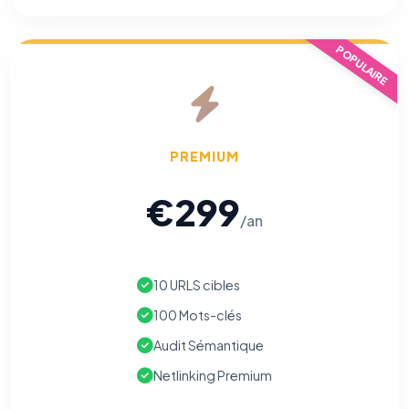
POPULAIRE
PREMIUM
€299
/an
10 URLS cibles
100 Mots-clés
Audit Sémantique
Netlinking Premium