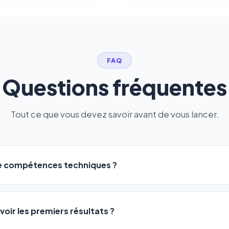
FAQ
Questions fréquentes
Tout ce que vous devez savoir avant de vous lancer.
de compétences techniques ?
logiciel a été conçu pour être accessible à
tous les profils
: a
ME ou agences. Pas de code, pas de configuration complexe —
voir les premiers résultats ?
 décrivez votre activité, et le logiciel gère tout en automatiqu