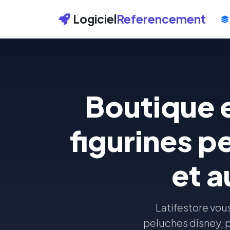
Logiciel
Referencement
Boutique e
figurines p
et a
Latifestore vou
peluches disney, pe