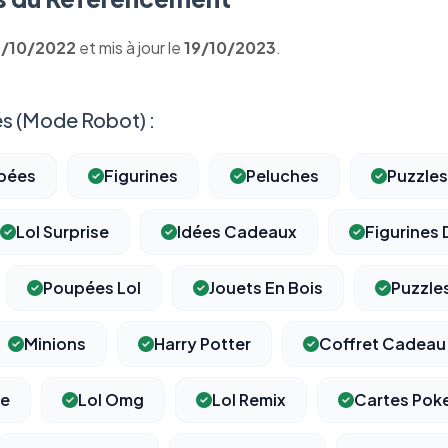
7/10/2022
et mis à jour le
19/10/2023
.
s (Mode Robot) :
pées
Figurines
Peluches
Puzzles
Lol Surprise
Idées Cadeaux
Figurines 
Poupées Lol
Jouets En Bois
Puzzle
Minions
Harry Potter
Coffret Cadeau
re
Lol Omg
Lol Remix
Cartes Po
⚙️