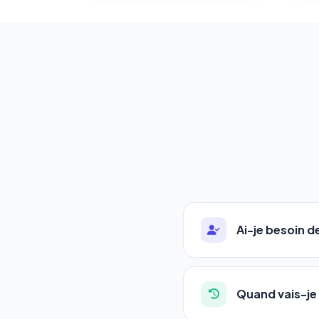
Ai-je besoin 
Absolument pas. Notre 
auto-entrepreneurs, P
Quand vais-je 
l'adresse de votre site,