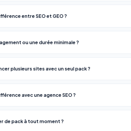
sateurs observent une amélioration de leur positionnement en
4 
rathon, pas un sprint — mais notre logiciel
accélère considér
différence entre SEO et GEO ?
isant les actions SEO et GEO 24h/24. Vous suivez l'évolution 
Optimization) vous positionne sur les moteurs classiques : Goo
 Optimization) va plus loin : il fait en sorte que les IA généra
ngagement ou une durée minimale ?
us citent comme référence dans leurs réponses. Notre logiciel e
 automatiquement.
ous nos packs sont résiliables à tout moment, directement depu
ontactant par téléphone (09 73 89 23 94) ou via le support en li
ncer plusieurs sites avec un seul pack ?
re liberté est totale.
e un nombre de sites différent :
différence avec une agence SEO ?
re en moyenne entre
500 et 3 000€/mois
, sans garantie de rés
0 URLs
vous donne accès aux mêmes leviers d'optimisation dès
99€/an
er de pack à tout moment ?
 URLs
, un support humain inclus, et une couverture SEO + GEO que l