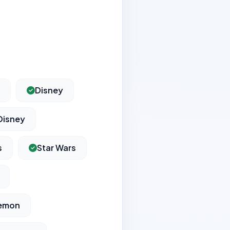
Disney
Disney
s
Star Wars
kemon