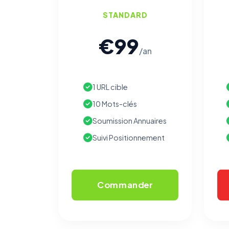
STANDARD
€99
/an
1 URL cible
10 Mots-clés
Soumission Annuaires
Suivi Positionnement
Commander