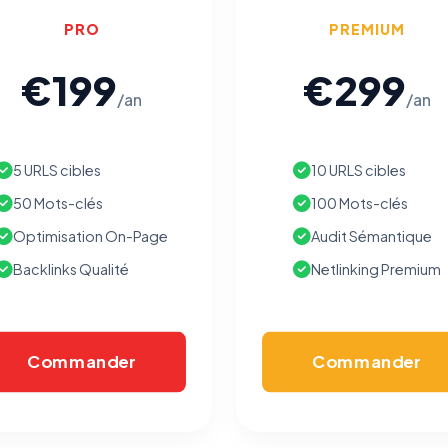
Traceurs des courriels
HORS SITE WEB
PRO
PREMIUM
Les e-mails peuvent contenir un pixel d'ouverture et des liens
traçants (Art. 82 loi Informatique et Libertés ; recommandation CNIL
€199
€299
pixels 2026 / FAQ juillet 2026).
Ce suivi n'est pas géré par ce
bandeau cookies
(cadre distinct du site web). Pour vous y
/an
/an
opposer : utilisez le
lien dédié en pied de chaque courriel
(« Pour
vous opposer à ce suivi ») — sans vous désinscrire des envois — ou
écrivez à
contact@logicielreferencement.com
. Détail :
Politique de
confidentialité
(section Traceurs dans les Courriels).
5 URLS cibles
10 URLS cibles
50 Mots-clés
100 Mots-clés
Optimisation On-Page
Audit Sémantique
Backlinks Qualité
Netlinking Premium
Commander
Commander