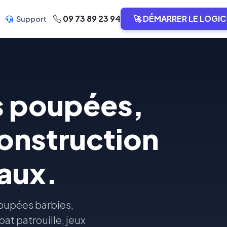
09 73 89 23 94
🚀 DÉMARRER LE LOGIC
Support
ts poupées,
construction
eaux.
poupées barbies,
pat patrouille, jeux