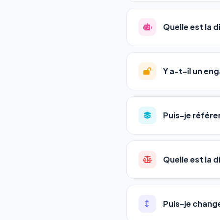
La plupart de nos utili
référencement est un ma
Quelle est la 
progression
en automat
votre tableau de bord.
Le
SEO
(Search Engine 
GEO
(Generative Engine
Y a-t-il un e
Gemini et Perplexity
vo
deux simultanément et
Aucun engagement.
T
en un clic, ou en nous c
Puis-je référe
pas de frais cachés. Vot
Oui ! Chaque pack couvr
Quelle est la 
•
Standard
→ 1 URL
•
Pro
→ jusqu'à 5 URLs
Une agence SEO factu
•
Premium
→ jusqu'à 1
les IA. Notre logiciel 
Puis-je chang
•
Agency
→ jusqu'à 50
visibles en temps réel