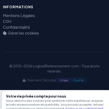
Benjamin — Agent IA SEO &
INFORMATIONS
GEO
Mentions Légales
CGV
Confidentialité
Gérer les cookies
© 2010-2026 LogicielReferencement.com - Tous droits
réservés.
Paiement Sécurisé
S
tripe
Pay
Pal
Votre vie privée compte pour nous
Nous utilisons des cookies pour améliorer votre expérience, analyser
le trafic et personnaliser les publicités. Vous pouvez accepter, refuser
ou personnaliser vos choix à tout moment.
Politique de confidentialité