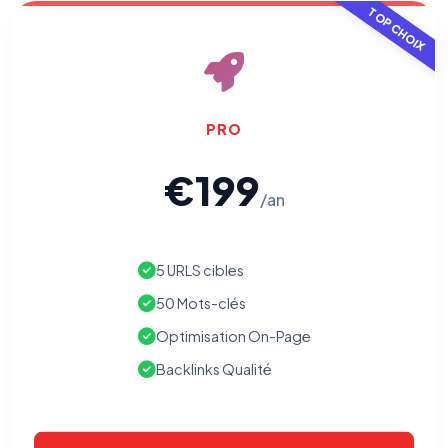
TOP CHOIX
PRO
€199
/an
5 URLS cibles
50 Mots-clés
Optimisation On-Page
Backlinks Qualité
⚙️