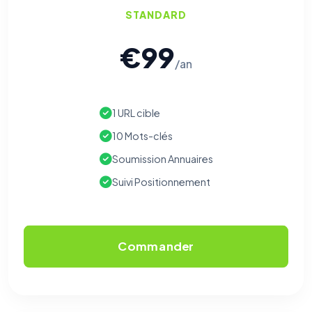
STANDARD
€99
/an
1 URL cible
10 Mots-clés
Soumission Annuaires
Suivi Positionnement
Commander