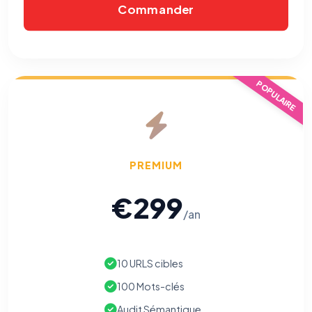
Commander
Cookies essentiels
TOUJOURS ACTIF
Nécessaires au fonctionnement du site : session, sécurité,
mémorisation de vos choix de consentement. Ils ne
peuvent pas être désactivés.
POPULAIRE
Cookies analytiques
Nous aident à comprendre comment vous utilisez le site
(pages visitées, durée de visite) pour l'améliorer. Données
anonymisées via Google Analytics.
PREMIUM
Cookies marketing
Permettent d'afficher des publicités pertinentes et de
€299
mesurer l'efficacité de nos campagnes (Google Ads,
Meta/Facebook). Vous pouvez les refuser sans impact sur
/an
votre navigation.
Traceurs des courriels
HORS SITE WEB
10 URLS cibles
Les e-mails peuvent contenir un pixel d'ouverture et des liens
traçants (Art. 82 loi Informatique et Libertés ; recommandation CNIL
100 Mots-clés
pixels 2026 / FAQ juillet 2026).
Ce suivi n'est pas géré par ce
bandeau cookies
(cadre distinct du site web). Pour vous y
Audit Sémantique